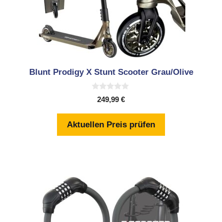
Blunt Prodigy X Stunt Scooter Grau/Olive
0
249,99
€
v
o
n
Aktuellen Preis prüfen
5