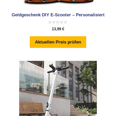
Geldgeschenk DIY E-Scooter – Personalisiert
0
13,99
€
v
o
n
Aktuellen Preis prüfen
5