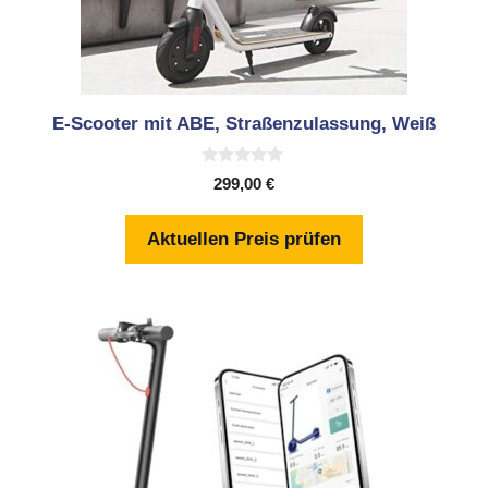
E-Scooter mit ABE, Straßenzulassung, Weiß
0
299,00
€
v
o
n
Aktuellen Preis prüfen
5