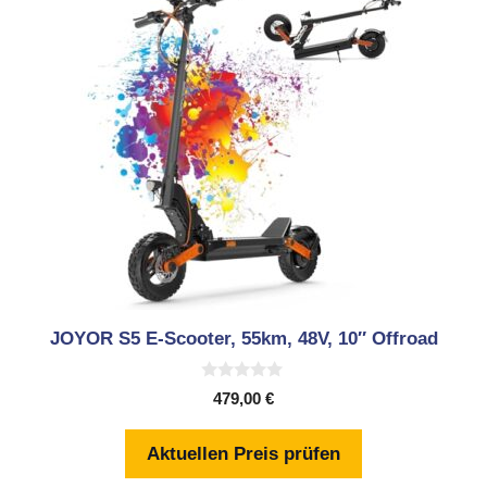
JOYOR S5 E-Scooter, 55km, 48V, 10″ Offroad
0
479,00
€
v
o
n
Aktuellen Preis prüfen
5