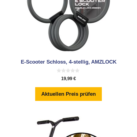
E-Scooter Schloss, 4-stellig, AMZLOCK
0
19,99
€
v
o
n
Aktuellen Preis prüfen
5