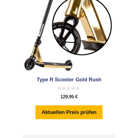
Type R Scooter Gold Rush
0
129,95
€
v
o
n
Aktuellen Preis prüfen
5