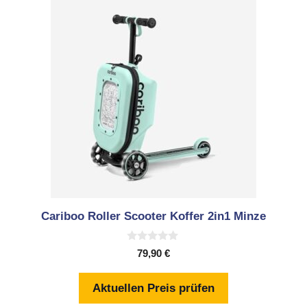
Cariboo Roller Scooter Koffer 2in1 Minze
0
79,90
€
v
o
n
Aktuellen Preis prüfen
5