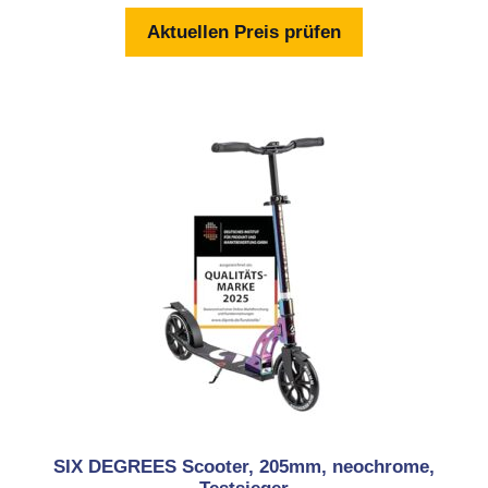
o
n
Aktuellen Preis prüfen
5
SIX DEGREES Scooter, 205mm, neochrome,