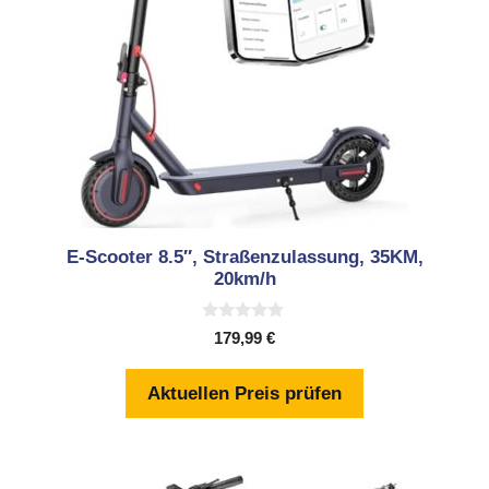
E-Scooter 8.5″, Straßenzulassung, 35KM,
20km/h
0
179,99
€
v
o
n
Aktuellen Preis prüfen
5