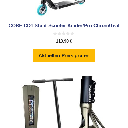
CORE CD1 Stunt Scooter Kinder/Pro Chrom/Teal
0
119,90
€
v
o
n
Aktuellen Preis prüfen
5