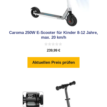
Caroma 250W E-Scooter für Kinder 8-12 Jahre,
max. 20 km/h
0
239,99
€
v
o
n
Aktuellen Preis prüfen
5