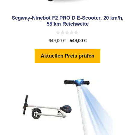
Segway-Ninebot F2 PRO D E-Scooter, 20 km/h,
55 km Reichweite
0
Ursprünglicher
Aktueller
649,00
€
549,00
€
v
Preis
Preis
o
n
war:
ist:
Aktuellen Preis prüfen
5
649,00 €
549,00 €.