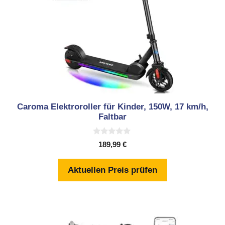
Caroma Elektroroller für Kinder, 150W, 17 km/h,
Faltbar
0
189,99
€
v
o
n
Aktuellen Preis prüfen
5