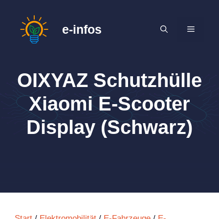
Zum
Inhalt
e-infos
MENÜ
springen
OIXYAZ Schutzhülle
Xiaomi E-Scooter
Display (Schwarz)
Start
/
Elektromobilität
/
E-Fahrzeuge
/
E-