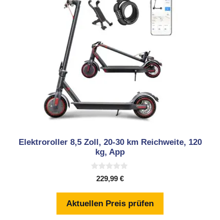
Elektroroller 8,5 Zoll, 20-30 km Reichweite, 120
kg, App
0
229,99
€
v
o
n
Aktuellen Preis prüfen
5