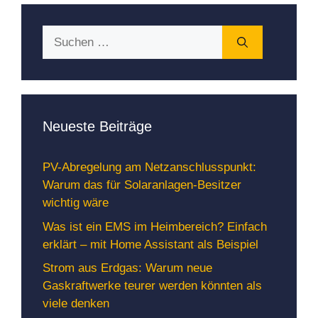
Suchen
nach:
Neueste Beiträge
PV-Abregelung am Netzanschlusspunkt:
Warum das für Solaranlagen-Besitzer
wichtig wäre
Was ist ein EMS im Heimbereich? Einfach
erklärt – mit Home Assistant als Beispiel
Strom aus Erdgas: Warum neue
Gaskraftwerke teurer werden könnten als
viele denken