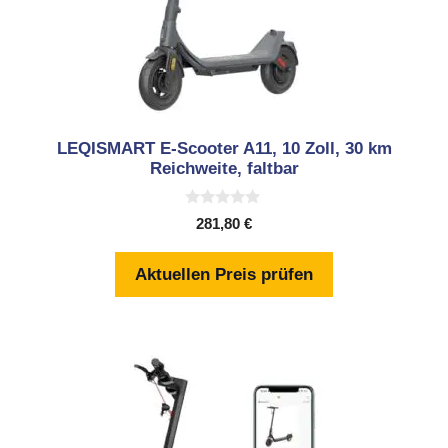
LEQISMART E-Scooter A11, 10 Zoll, 30 km
Reichweite, faltbar
0
281,80
€
v
o
n
Aktuellen Preis prüfen
5