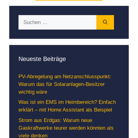
Suchen
nach:
Neueste Beiträge
PV-Abregelung am Netzanschlusspunkt:
Warum das für Solaranlagen-Besitzer
wichtig wäre
Was ist ein EMS im Heimbereich? Einfach
erklärt – mit Home Assistant als Beispiel
Strom aus Erdgas: Warum neue
Gaskraftwerke teurer werden könnten als
viele denken