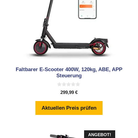
Faltbarer E-Scooter 400W, 120kg, ABE, APP
Steuerung
0
299,99
€
v
o
n
Aktuellen Preis prüfen
5
ANGEBOT!