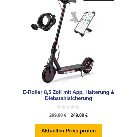
E-Roller 8,5 Zoll mit App, Halterung &
Diebstahlsicherung
0
Ursprünglicher
Aktueller
299,00
€
249,00
€
v
Preis
Preis
o
n
war:
ist:
Aktuellen Preis prüfen
5
299,00 €
249,00 €.