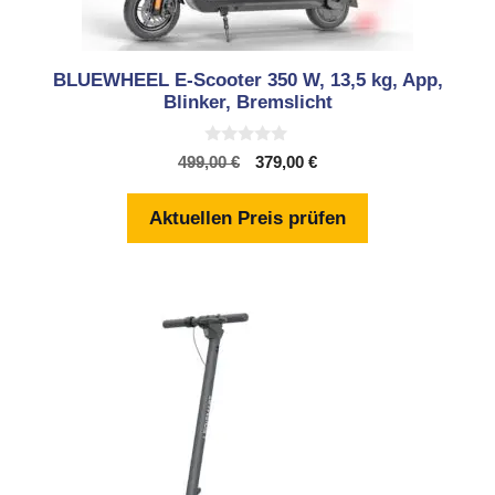
BLUEWHEEL E-Scooter 350 W, 13,5 kg, App,
Blinker, Bremslicht
0
Ursprünglicher
Aktueller
499,00
€
379,00
€
v
Preis
Preis
o
n
war:
ist:
Aktuellen Preis prüfen
5
499,00 €
379,00 €.