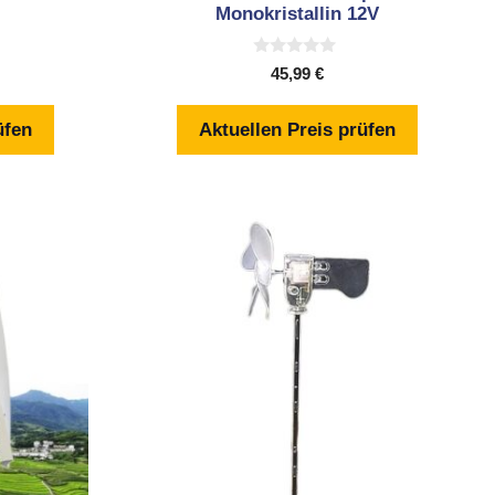
Monokristallin 12V
0
45,99
€
v
o
n
üfen
Aktuellen Preis prüfen
5