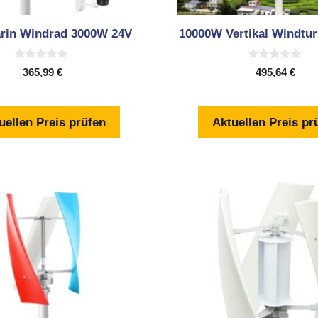
rin Windrad 3000W 24V
10000W Vertikal Windtur
0
0
365,99
€
495,64
€
v
v
o
o
n
n
5
5
uellen Preis prüfen
Aktuellen Preis pr