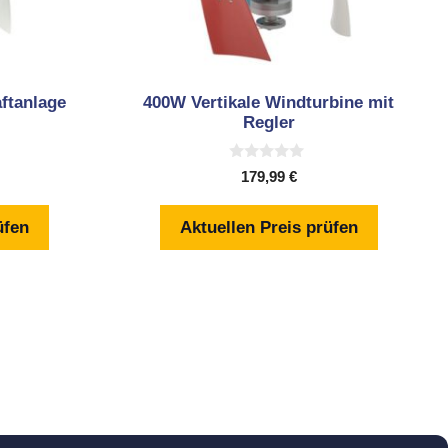
ftanlage
400W Vertikale Windturbine mit
Regler
0
179,99
€
v
o
n
üfen
Aktuellen Preis prüfen
5