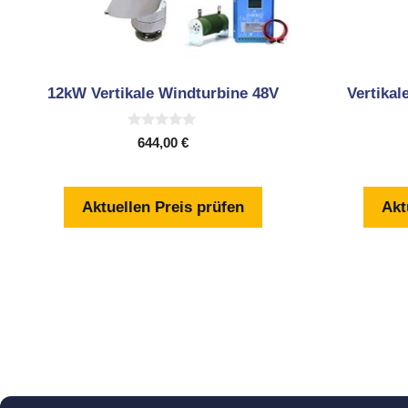
12kW Vertikale Windturbine 48V
Vertika
0
644,00
€
v
o
n
5
Aktuellen Preis prüfen
Akt