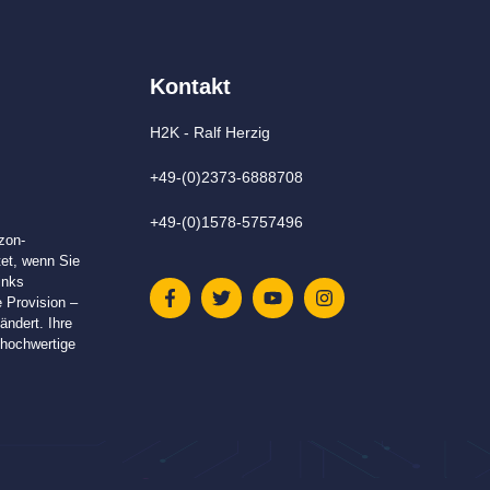
Kontakt
H2K - Ralf Herzig
+49-(0)2373-6888708
+49-(0)1578-5757496
zon-
tet, wenn Sie
inks
e Provision –
ändert. Ihre
n hochwertige