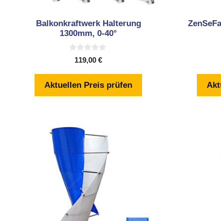
Balkonkraftwerk Halterung
ZenSeFa
1300mm, 0-40°
0
119,00
€
v
o
n
Aktuellen Preis prüfen
Akt
5