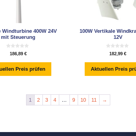
le Windturbine 400W 24V
100W Vertikale Windkra
mit Steuerung
12V
0
0
186,89
€
182,99
€
v
v
o
o
n
n
uellen Preis prüfen
Aktuellen Preis pr
5
5
1
2
3
4
…
9
10
11
→