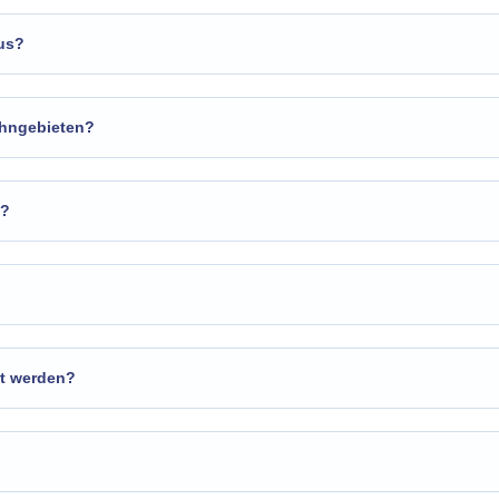
aus?
ohngebieten?
n?
zt werden?