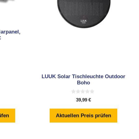
arpanel,
C
LUUK Solar Tischleuchte Outdoor
Boho
0
39,99
€
v
o
n
üfen
Aktuellen Preis prüfen
5