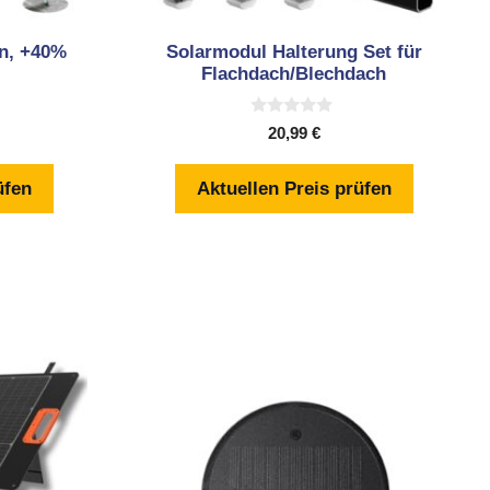
en, +40%
Solarmodul Halterung Set für
Flachdach/Blechdach
0
20,99
€
v
o
n
üfen
Aktuellen Preis prüfen
5