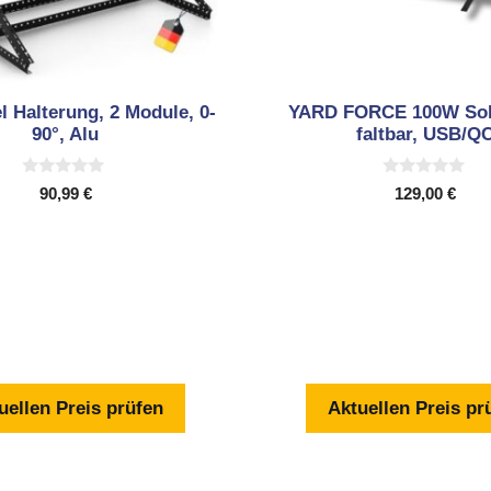
l Halterung, 2 Module, 0-
YARD FORCE 100W Sol
90°, Alu
faltbar, USB/Q
0
0
90,99
€
129,00
€
v
v
o
o
n
n
5
5
uellen Preis prüfen
Aktuellen Preis pr