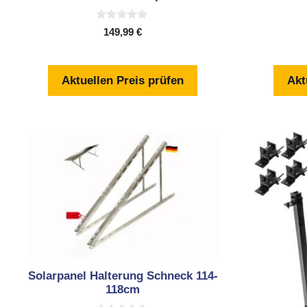
0
149,99
€
v
o
n
5
Aktuellen Preis prüfen
Akt
Solarpanel Halterung Schneck 114-
118cm