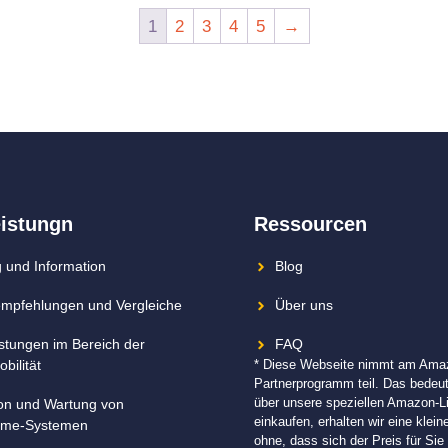
1
2
3
4
5
→
eistungn
Ressourcen
 und Information
Blog
mpfehlungen und Vergleiche
Über uns
istungen im Bereich der
FAQ
bilität
* Diese Webseite nimmt am Ama
Partnerprogramm teil. Das bedeu
über unsere speziellen Amazon-L
tion und Wartung von
einkaufen, erhalten wir eine klein
me-Systemen
ohne, dass sich der Preis für Sie 