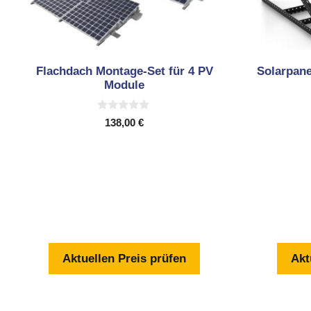
Flachdach Montage-Set für 4 PV
Solarpane
Module
0
138,00
€
v
o
n
5
Aktuellen Preis prüfen
Akt