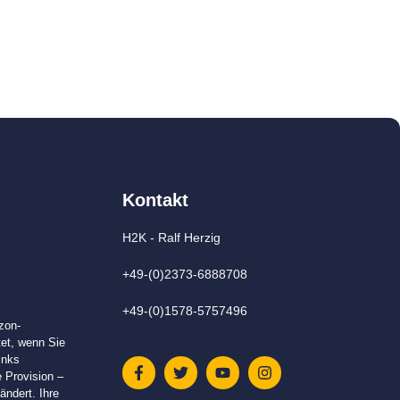
Kontakt
H2K - Ralf Herzig
+49-(0)2373-6888708
+49-(0)1578-5757496
zon-
tet, wenn Sie
inks
e Provision –
ändert. Ihre