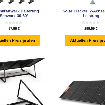
nkraftwerk Halterung
Solar Tracker, 2-Achs
Schwarz 30-60°
Leistung
0
0
57,99
€
299,99
€
v
v
o
o
n
n
uellen Preis prüfen
Aktuellen Preis pr
5
5