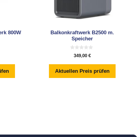
erk 800W
Balkonkraftwerk B2500 m.
Speicher
0
349,00
€
v
o
n
üfen
Aktuellen Preis prüfen
5