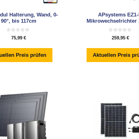
dul Halterung, Wand, 0-
APsystems EZ1
90°, bis 117cm
Mikrowechselrichter
0
0
75,99
€
259,95
€
v
v
o
o
n
n
5
5
uellen Preis prüfen
Aktuellen Preis pr