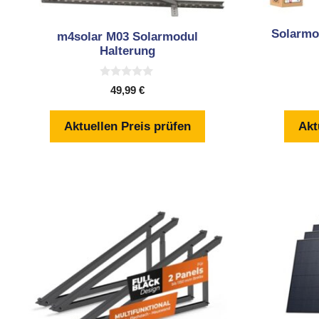
Solarmo
m4solar M03 Solarmodul
Halterung
0
49,99
€
v
o
n
Aktuellen Preis prüfen
Akt
5