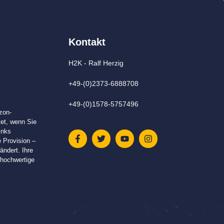
Kontakt
H2K - Ralf Herzig
+49-(0)2373-6888708
+49-(0)1578-5757496
zon-
tet, wenn Sie
inks
e Provision –
ändert. Ihre
n hochwertige