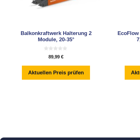
Balkonkraftwerk Halterung 2
EcoFlow 
Module, 20-35°
7
0
89,99
€
v
o
n
Aktuellen Preis prüfen
Akt
5