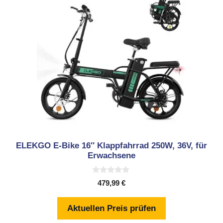
ELEKGO E-Bike 16″ Klappfahrrad 250W, 36V, für
Erwachsene
0
479,99
€
v
o
n
Aktuellen Preis prüfen
5