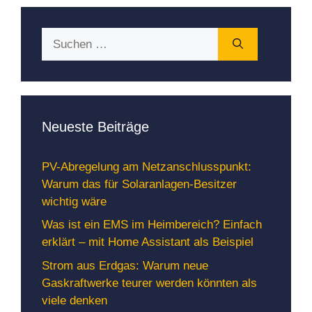
Suchen
nach:
Neueste Beiträge
PV-Abregelung am Netzanschlusspunkt:
Warum das für Solaranlagen-Besitzer
wichtig wäre
Was ist ein EMS im Heimbereich? Einfach
erklärt – mit Home Assistant als Beispiel
Strom aus Erdgas: Warum neue
Gaskraftwerke teurer werden könnten als
viele denken