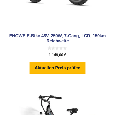
ENGWE E-Bike 48V, 250W, 7-Gang, LCD, 150km
Reichweite
0
1.149,00
€
v
o
n
Aktuellen Preis prüfen
5