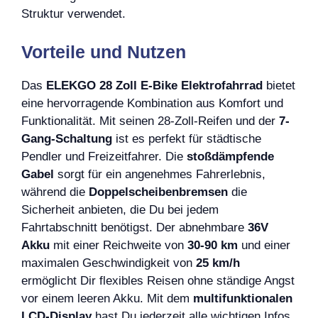
Struktur verwendet.
Vorteile und Nutzen
Das
ELEKGO 28 Zoll E-Bike Elektrofahrrad
bietet
eine hervorragende Kombination aus Komfort und
Funktionalität. Mit seinen 28-Zoll-Reifen und der
7-
Gang-Schaltung
ist es perfekt für städtische
Pendler und Freizeitfahrer. Die
stoßdämpfende
Gabel
sorgt für ein angenehmes Fahrerlebnis,
während die
Doppelscheibenbremsen
die
Sicherheit anbieten, die Du bei jedem
Fahrtabschnitt benötigst. Der abnehmbare
36V
Akku
mit einer Reichweite von
30-90 km
und einer
maximalen Geschwindigkeit von
25 km/h
ermöglicht Dir flexibles Reisen ohne ständige Angst
vor einem leeren Akku. Mit dem
multifunktionalen
LCD-Display
hast Du jederzeit alle wichtigen Infos