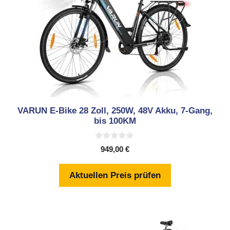
VARUN E-Bike 28 Zoll, 250W, 48V Akku, 7-Gang,
bis 100KM
0
949,00
€
v
o
n
Aktuellen Preis prüfen
5