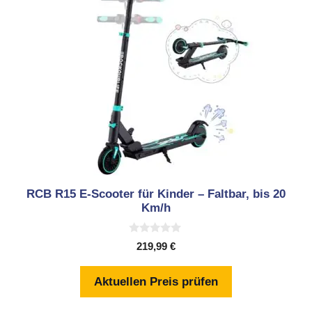
RCB R15 E-Scooter für Kinder – Faltbar, bis 20
Km/h
0
219,99
€
v
o
n
Aktuellen Preis prüfen
5