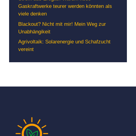
Gaskraftwerke teurer werden könnten als
viele denken
Blackout? Nicht mit mir! Mein Weg zur
Unabhängikeit
Agrivoltaik: Solarenergie und Schafzucht
vereint