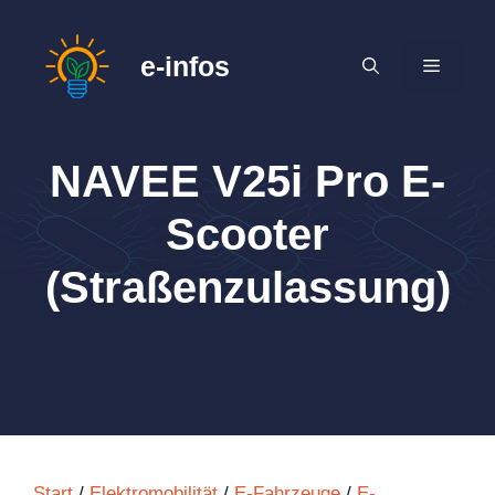
Zum
Inhalt
e-infos
MENÜ
springen
NAVEE V25i Pro E-
Scooter
(Straßenzulassung)
Start
/
Elektromobilität
/
E-Fahrzeuge
/
E-