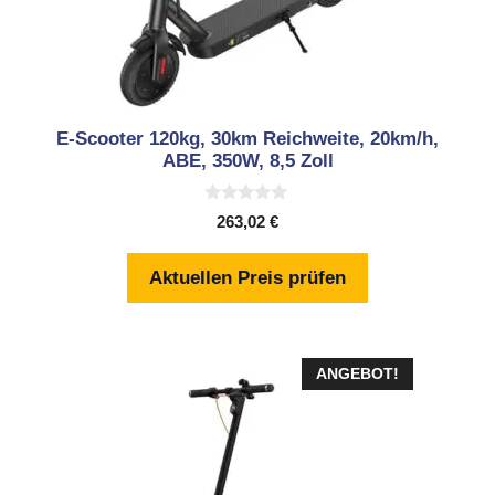
E-Scooter 120kg, 30km Reichweite, 20km/h,
ABE, 350W, 8,5 Zoll
0
263,02
€
v
o
n
Aktuellen Preis prüfen
5
ANGEBOT!