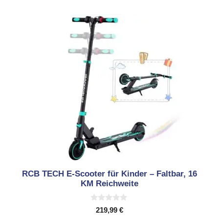
RCB TECH E-Scooter für Kinder – Faltbar, 16
KM Reichweite
0
219,99
€
v