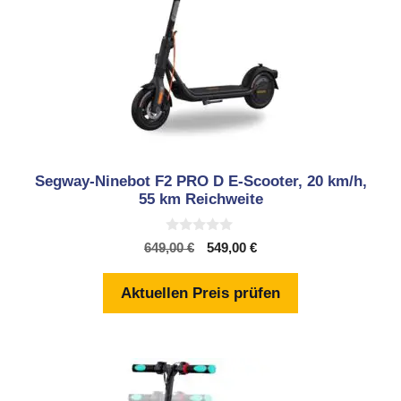
Segway-Ninebot F2 PRO D E-Scooter, 20 km/h,
55 km Reichweite
0
Ursprünglicher
Aktueller
649,00
€
549,00
€
v
Preis
Preis
o
n
war:
ist:
Aktuellen Preis prüfen
5
649,00 €
549,00 €.