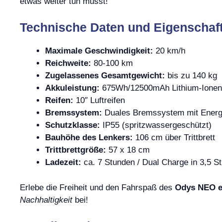
etwas weiter tun musst!
Technische Daten und Eigenschaf
Maximale Geschwindigkeit:
20 km/h
Reichweite:
80-100 km
Zugelassenes Gesamtgewicht:
bis zu 140 kg
Akkuleistung:
675Wh/12500mAh Lithium-Ionen
Reifen:
10″ Luftreifen
Bremssystem:
Duales Bremssystem mit Energ
Schutzklasse:
IP55 (spritzwassergeschützt)
Bauhöhe des Lenkers:
106 cm über Trittbrett
Trittbrettgröße:
57 x 18 cm
Ladezeit:
ca. 7 Stunden / Dual Charge in 3,5 St
Erlebe die Freiheit und den Fahrspaß des
Odys NEO e
Nachhaltigkeit
bei!