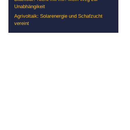
Unabhängikeit
Agrivoltaik: Solarenergie und Schafzucht
vereint