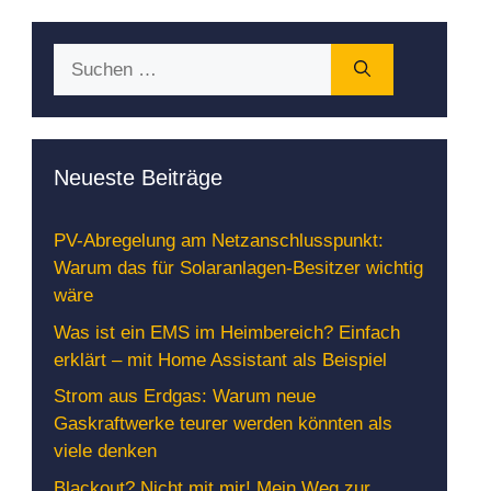
Suchen
nach:
Neueste Beiträge
PV-Abregelung am Netzanschlusspunkt:
Warum das für Solaranlagen-Besitzer wichtig
wäre
Was ist ein EMS im Heimbereich? Einfach
erklärt – mit Home Assistant als Beispiel
Strom aus Erdgas: Warum neue
Gaskraftwerke teurer werden könnten als
viele denken
Blackout? Nicht mit mir! Mein Weg zur