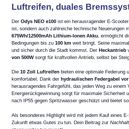
Luftreifen, duales Bremssyst
Der
Odys NEO e100
ist ein herausragender E-Scooter,
ist, sondern auch zahlreiche technische Neuerungen mi
675Wh/12500mAh Lithium-Ionen Akku
, ermöglicht d
Bedingungen bis zu
100 km
weit bringt. Seine maxima
und sicher durch die Stadt kommst. Der
Heckantrieb
v
von 500W
sorgt für kraftvollen Antrieb, selbst bei St
Die
10 Zoll Luftreifen
bieten eine optimale Federung u
komfortabel. Dank der
hydraulischen Federgabel vo
herausragendes Fahrgefühl, das jeden Weg zu einem 
Energierückgewinnung sorgt für maximale Sicherheit
nach IP55 gegen Spritzwasser geschützt und bietet so
Als besonderes Highlight wird mit jedem Kauf eines 
Zukunft etwas Gutes zu tun. Dein Beitrag zur
Nachhalt