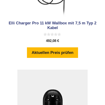
Elli Charger Pro 11 kW Wallbox mit 7,5 m Typ 2
Kabel
0
492,08
€
v
o
n
Aktuellen Preis prüfen
5