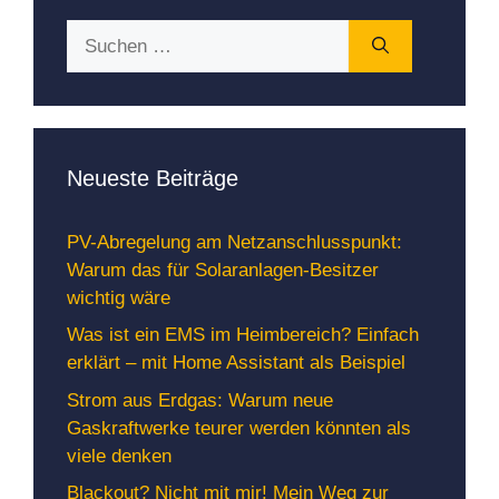
Suchen
nach:
Neueste Beiträge
PV-Abregelung am Netzanschlusspunkt:
Warum das für Solaranlagen-Besitzer
wichtig wäre
Was ist ein EMS im Heimbereich? Einfach
erklärt – mit Home Assistant als Beispiel
Strom aus Erdgas: Warum neue
Gaskraftwerke teurer werden könnten als
viele denken
Blackout? Nicht mit mir! Mein Weg zur