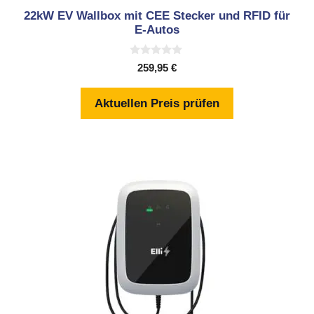
22kW EV Wallbox mit CEE Stecker und RFID für
E-Autos
0
259,95
€
v
o
n
Aktuellen Preis prüfen
5