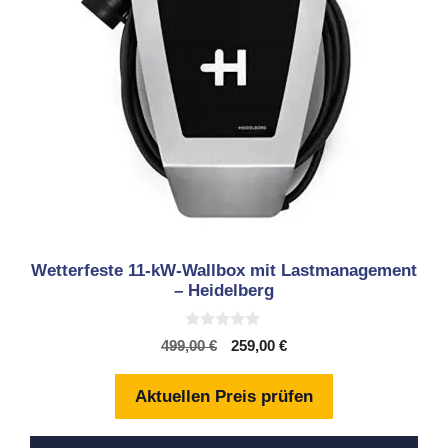
Wetterfeste 11-kW-Wallbox mit Lastmanagement
– Heidelberg
0
Ursprünglicher
Aktueller
499,00
€
259,00
€
v
Preis
Preis
o
n
war:
ist:
Aktuellen Preis prüfen
5
499,00 €
259,00 €.