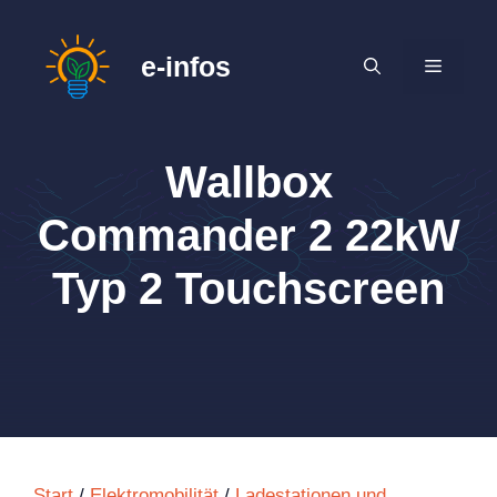
Zum
Inhalt
e-infos
MENÜ
springen
Wallbox
Commander 2 22kW
Typ 2 Touchscreen
Start
/
Elektromobilität
/
Ladestationen und