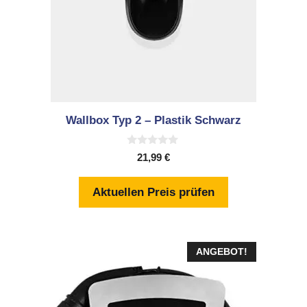
Wallbox Typ 2 – Plastik Schwarz
0
21,99
€
v
o
n
Aktuellen Preis prüfen
5
ANGEBOT!