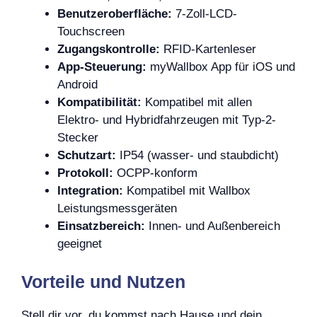
Benutzeroberfläche:
7-Zoll-LCD-
Touchscreen
Zugangskontrolle:
RFID-Kartenleser
App-Steuerung:
myWallbox App für iOS und
Android
Kompatibilität:
Kompatibel mit allen
Elektro- und Hybridfahrzeugen mit Typ-2-
Stecker
Schutzart:
IP54 (wasser- und staubdicht)
Protokoll:
OCPP-konform
Integration:
Kompatibel mit Wallbox
Leistungsmessgeräten
Einsatzbereich:
Innen- und Außenbereich
geeignet
Vorteile und Nutzen
Stell dir vor, du kommst nach Hause und dein