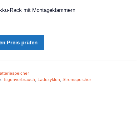
kku-Rack mit Montageklammern
en Preis prüfen
atteriespeicher
r:
Eigenverbrauch
,
Ladezyklen
,
Stromspeicher