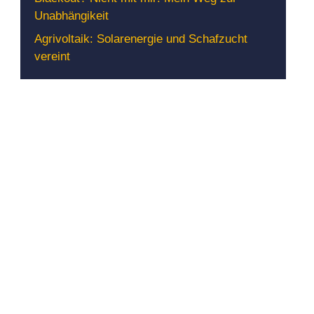
Unabhängikeit
Agrivoltaik: Solarenergie und Schafzucht
vereint