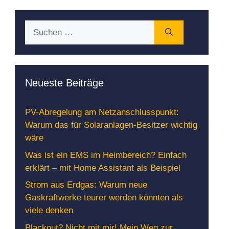
Suchen
nach:
Neueste Beiträge
PV-Abregelung am Netzanschlusspunkt:
Warum das für Solaranlagen-Besitzer wichtig
wäre
Was ist ein EMS im Heimbereich? Einfach
erklärt – mit Home Assistant als Beispiel
Strom aus Erdgas: Warum neue
Gaskraftwerke teurer werden könnten als
viele denken
Blackout? Nicht mit mir! Mein Weg zur