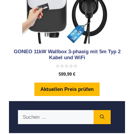
GONEO 11kW Wallbox 3-phasig mit 5m Typ 2
Kabel und WiFi
0
599,99
€
v
o
n
Aktuellen Preis prüfen
5
Suchen
nach: