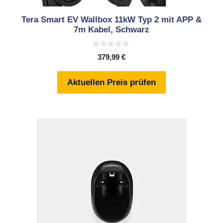
Tera Smart EV Wallbox 11kW Typ 2 mit APP &
7m Kabel, Schwarz
0
379,99
€
v
o
n
Aktuellen Preis prüfen
5