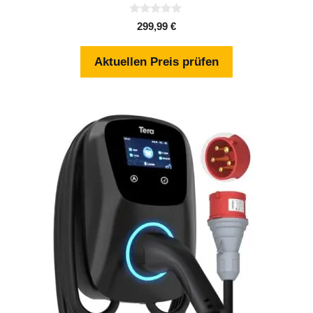
0
299,99
€
v
o
n
Aktuellen Preis prüfen
5