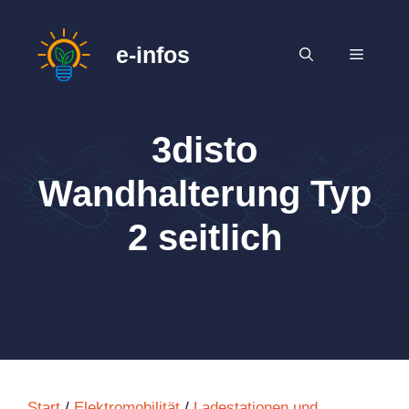
Zum
Inhalt
e-infos
MENÜ
springen
3disto
Wandhalterung Typ
2 seitlich
Start
/
Elektromobilität
/
Ladestationen und