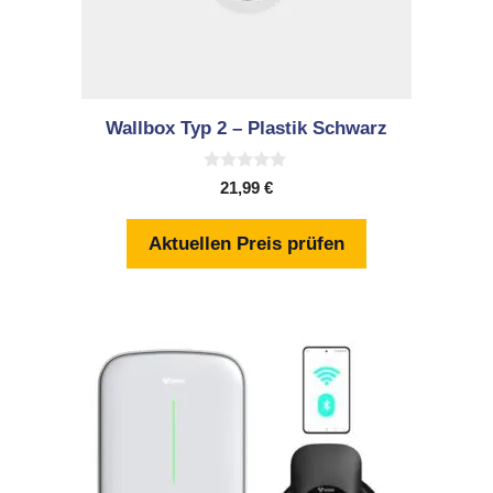
Wallbox Typ 2 – Plastik Schwarz
0
21,99
€
v
o
n
Aktuellen Preis prüfen
5