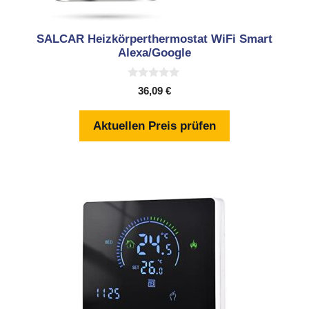
SALCAR Heizkörperthermostat WiFi Smart
Alexa/Google
0
36,09
€
v
o
n
Aktuellen Preis prüfen
5