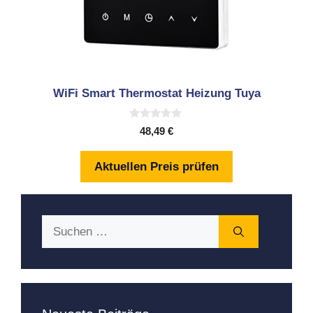
WiFi Smart Thermostat Heizung Tuya
0
48,49
€
v
o
n
Aktuellen Preis prüfen
5
Suchen
nach: