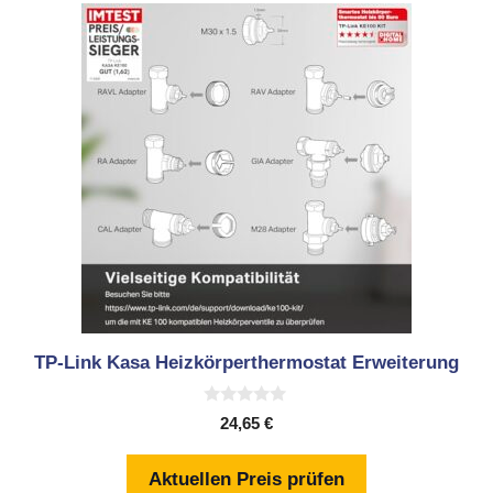
TP-Link Kasa Heizkörperthermostat Erweiterung
0
24,65
€
v
o
n
Aktuellen Preis prüfen
5