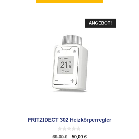
ANGEBOT!
FRITZ!DECT 302 Heizkörperregler
0
Ursprünglicher
Aktueller
69,00
€
50,00
€