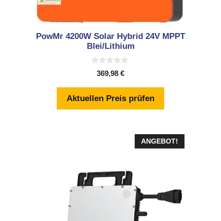
PowMr 4200W Solar Hybrid 24V MPPT
Blei/Lithium
0
369,98
€
v
o
n
Aktuellen Preis prüfen
5
ANGEBOT!