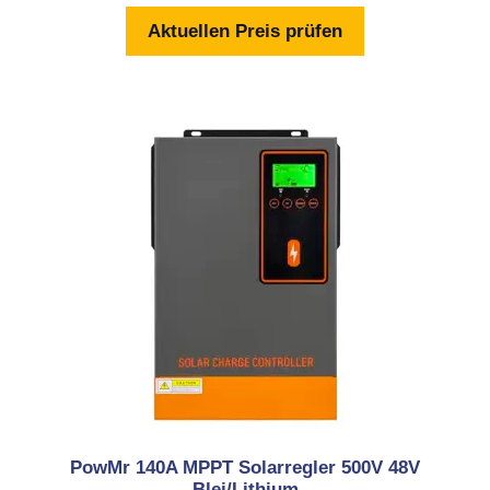
n
Aktuellen Preis prüfen
5
PowMr 140A MPPT Solarregler 500V 48V
Blei/Lithium