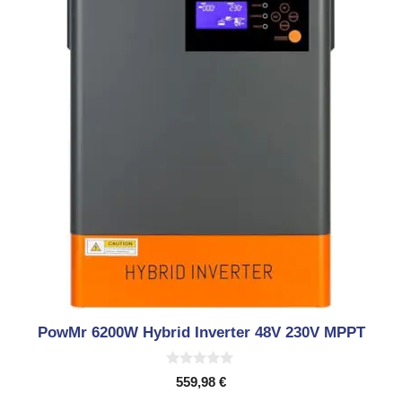
PowMr 6200W Hybrid Inverter 48V 230V MPPT
0
559,98
€
v
o