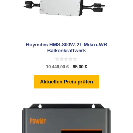
Hoymiles HMS-800W-2T Mikro-WR
Balkonkraftwerk
0
Ursprünglicher
Aktueller
10.449,00
€
95,00
€
v
Preis
Preis
o
n
war:
ist:
Aktuellen Preis prüfen
5
10.449,00 €
95,00 €.