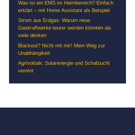
Was ist ein EMS im Heimbereich? Einfach
erklärt – mit Home Assistant als Beispiel
Strom aus Erdgas: Warum neue
Gaskraftwerke teurer werden könnten als
viele denken
Blackout? Nicht mit mir! Mein Weg zur
Unabhängikeit
Agrivoltaik: Solarenergie und Schafzucht
vereint