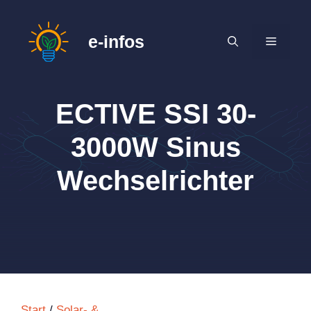
Zum
Inhalt
e-infos
MENÜ
springen
ECTIVE SSI 30-
3000W Sinus
Wechselrichter
Start
/
Solar- &