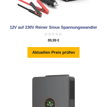
12V auf 230V Reiner Sinus Spannungswandler
0
89,99
€
v
o
n
Aktuellen Preis prüfen
5