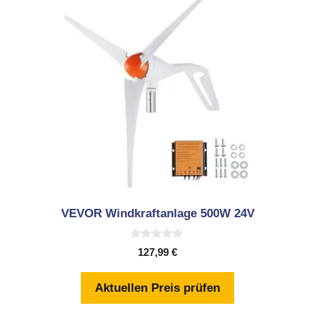
VEVOR Windkraftanlage 500W 24V
0
127,99
€
v
o
n
Aktuellen Preis prüfen
5