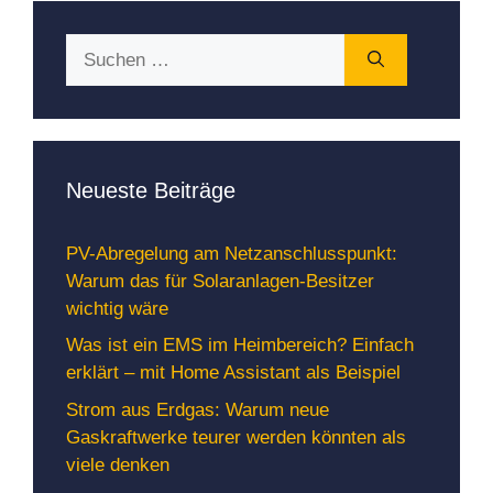
Suchen
nach:
Neueste Beiträge
PV-Abregelung am Netzanschlusspunkt:
Warum das für Solaranlagen-Besitzer
wichtig wäre
Was ist ein EMS im Heimbereich? Einfach
erklärt – mit Home Assistant als Beispiel
Strom aus Erdgas: Warum neue
Gaskraftwerke teurer werden könnten als
viele denken