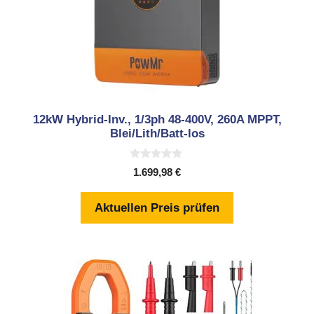
12kW Hybrid-Inv., 1/3ph 48-400V, 260A MPPT,
Blei/Lith/Batt-los
0
1.699,98
€
v
o
n
Aktuellen Preis prüfen
5