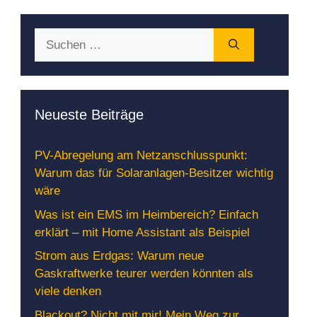
Suchen
nach:
Neueste Beiträge
PV-Abregelung am Netzanschlusspunkt:
Warum das für Solaranlagen-Besitzer wichtig
wäre
Was ist ein EMS im Heimbereich? Einfach
erklärt – mit Home Assistant als Beispiel
Strom aus Erdgas: Warum neue
Gaskraftwerke teurer werden könnten als
viele denken
Blackout? Nicht mit mir! Mein Weg zur