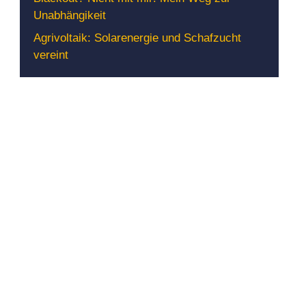
Unabhängikeit
Agrivoltaik: Solarenergie und Schafzucht
vereint