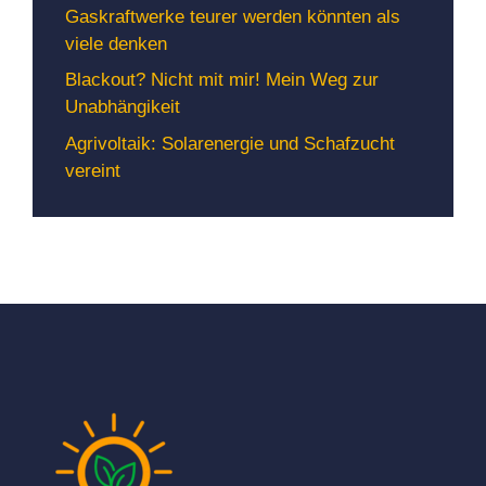
Gaskraftwerke teurer werden könnten als
viele denken
Blackout? Nicht mit mir! Mein Weg zur
Unabhängikeit
Agrivoltaik: Solarenergie und Schafzucht
vereint