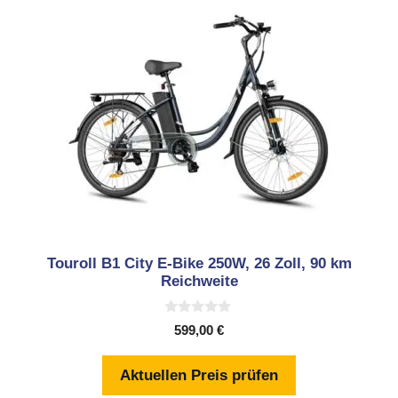
Touroll B1 City E-Bike 250W, 26 Zoll, 90 km
Reichweite
0
599,00
€
v
o
n
Aktuellen Preis prüfen
5