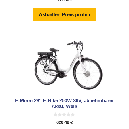
399,00
€
v
o
n
Aktuellen Preis prüfen
5
E-Moon 28″ E-Bike 250W 36V, abnehmbarer
Akku, Weiß
0
620,49
€
v
o