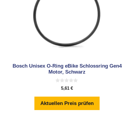
Bosch Unisex O-Ring eBike Schlossring Gen4
Motor, Schwarz
0
5,61
€
v
o
n
Aktuellen Preis prüfen
5