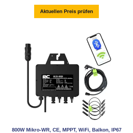
o
n
Aktuellen Preis prüfen
5
800W Mikro-WR, CE, MPPT, WiFi, Balkon, IP67