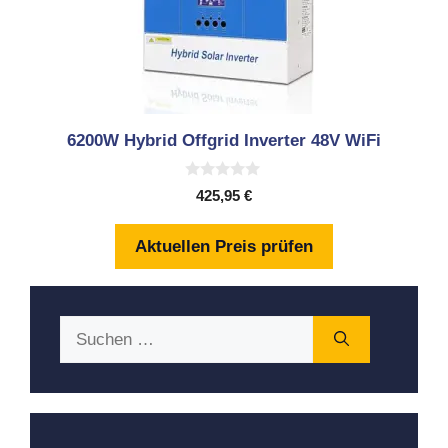
6200W Hybrid Offgrid Inverter 48V WiFi
0
425,95
€
v
o
n
Aktuellen Preis prüfen
5
Suchen
nach: