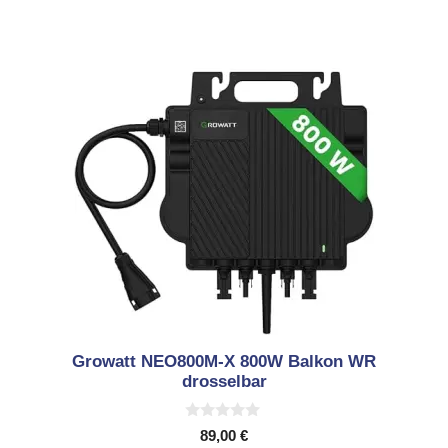
Growatt NEO800M-X 800W Balkon WR
drosselbar
0
89,00
€
v