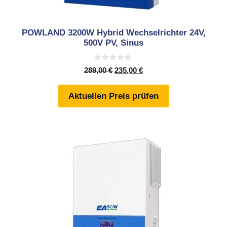
POWLAND 3200W Hybrid Wechselrichter 24V,
500V PV, Sinus
0
Ursprünglicher
Aktueller
289,00
€
235,00
€
v
Preis
Preis
o
n
war:
ist:
Aktuellen Preis prüfen
5
289,00 €
235,00 €.