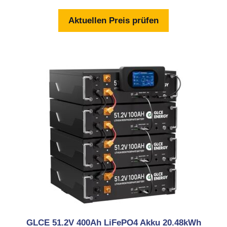
o
n
Aktuellen Preis prüfen
5
GLCE 51.2V 400Ah LiFePO4 Akku 20.48kWh