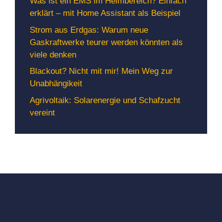
Was ist ein EMS im Heimbereich? Einfach
erklärt – mit Home Assistant als Beispiel
Strom aus Erdgas: Warum neue
Gaskraftwerke teurer werden könnten als
viele denken
Blackout? Nicht mit mir! Mein Weg zur
Unabhängikeit
Agrivoltaik: Solarenergie und Schafzucht
vereint