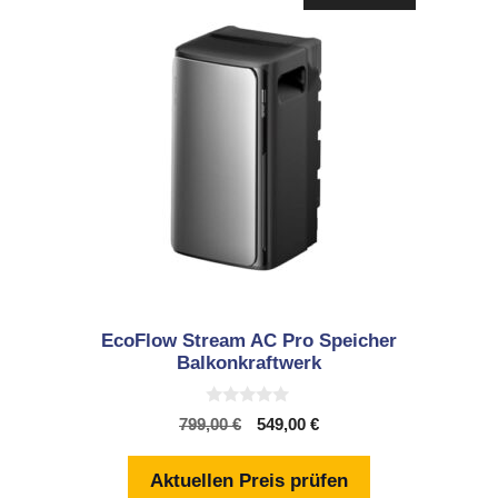
EcoFlow Stream AC Pro Speicher
Balkonkraftwerk
0
Ursprünglicher
Aktueller
799,00
€
549,00
€
v
Preis
Preis
o
n
war:
ist:
Aktuellen Preis prüfen
5
799,00 €
549,00 €.