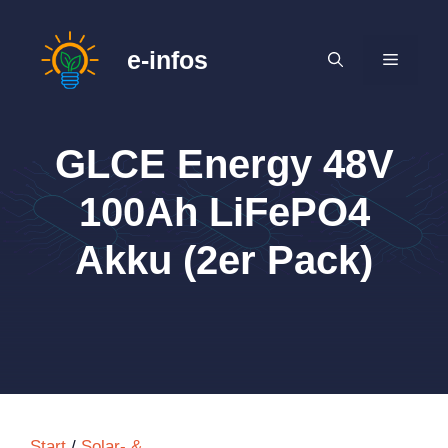
Zum
Inhalt
e-infos
MENÜ
springen
GLCE Energy 48V
100Ah LiFePO4
Akku (2er Pack)
Start
/
Solar- &