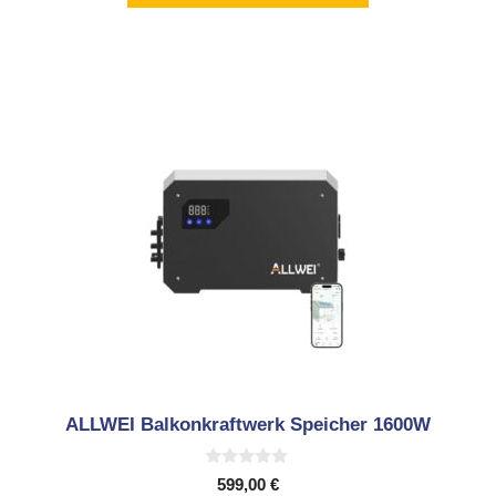
ALLWEI Balkonkraftwerk Speicher 1600W
0
599,00
€
v