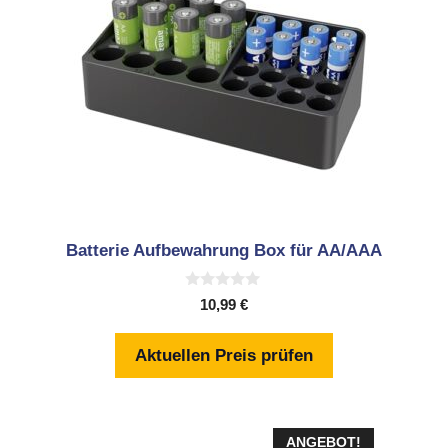
Batterie Aufbewahrung Box für AA/AAA
0
10,99
€
v
o
n
Aktuellen Preis prüfen
5
ANGEBOT!