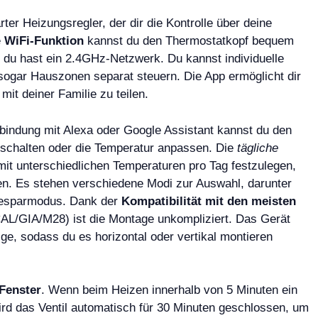
r Heizungsregler, der dir die Kontrolle über deine
e
WiFi-Funktion
kannst du den Thermostatkopf bequem
 du hast ein 2.4GHz-Netzwerk. Du kannst individuelle
d sogar Hauszonen separat steuern. Die App ermöglicht dir
it deiner Familie zu teilen.
rbindung mit Alexa oder Google Assistant kannst du den
sschalten oder die Temperatur anpassen. Die
tägliche
 mit unterschiedlichen Temperaturen pro Tag festzulegen,
en. Es stehen verschiedene Modi zur Auswahl, darunter
giesparmodus. Dank der
Kompatibilität mit den meisten
AL/GIA/M28) ist die Montage unkompliziert. Das Gerät
ge, sodass du es horizontal oder vertikal montieren
Fenster
. Wenn beim Heizen innerhalb von 5 Minuten ein
wird das Ventil automatisch für 30 Minuten geschlossen, um