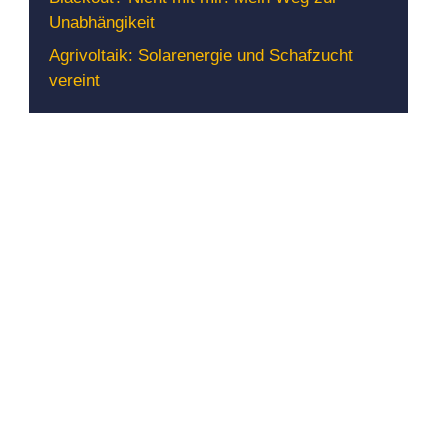
Unabhängikeit
Agrivoltaik: Solarenergie und Schafzucht
vereint