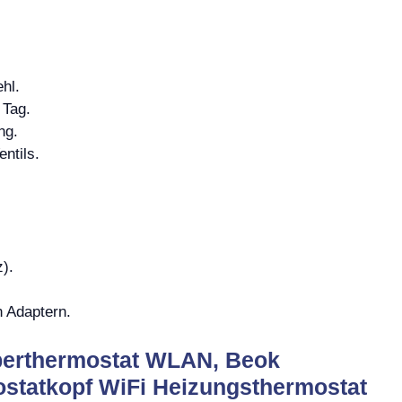
hl.
 Tag.
ng.
ntils.
).
n Adaptern.
perthermostat WLAN, Beok
statkopf WiFi Heizungsthermostat