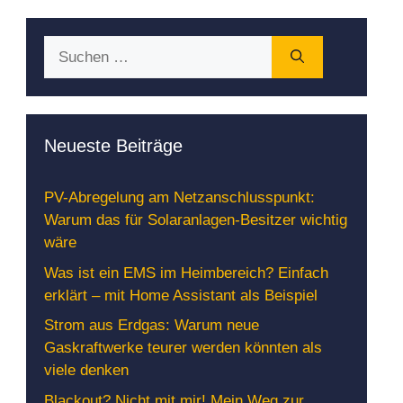
Suchen
nach:
Neueste Beiträge
PV-Abregelung am Netzanschlusspunkt:
Warum das für Solaranlagen-Besitzer wichtig
wäre
Was ist ein EMS im Heimbereich? Einfach
erklärt – mit Home Assistant als Beispiel
Strom aus Erdgas: Warum neue
Gaskraftwerke teurer werden könnten als
viele denken
Blackout? Nicht mit mir! Mein Weg zur