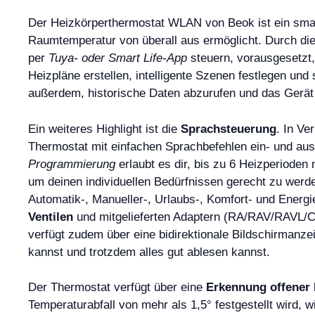
Der Heizkörperthermostat WLAN von Beok ist ein smarte
Raumtemperatur von überall aus ermöglicht. Durch di
per
Tuya- oder Smart Life-App
steuern, vorausgesetzt,
Heizpläne erstellen, intelligente Szenen festlegen un
außerdem, historische Daten abzurufen und das Gerät m
Ein weiteres Highlight ist die
Sprachsteuerung
. In Ve
Thermostat mit einfachen Sprachbefehlen ein- und au
Programmierung
erlaubt es dir, bis zu 6 Heizperioden
um deinen individuellen Bedürfnissen gerecht zu werd
Automatik-, Manueller-, Urlaubs-, Komfort- und Ener
Ventilen
und mitgelieferten Adaptern (RA/RAV/RAVL/C
verfügt zudem über eine bidirektionale Bildschirmanzei
kannst und trotzdem alles gut ablesen kannst.
Der Thermostat verfügt über eine
Erkennung offener 
Temperaturabfall von mehr als 1,5° festgestellt wird, 