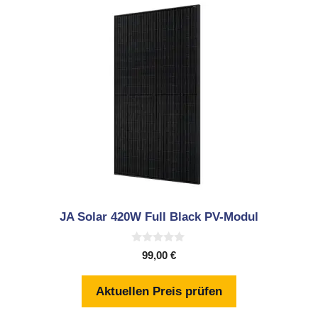
JA Solar 420W Full Black PV-Modul
0
99,00
€
v
o
n
Aktuellen Preis prüfen
5