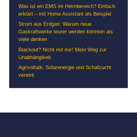
Was ist ein EMS im Heimbereich? Einfach
erklärt – mit Home Assistant als Beispiel
Strom aus Erdgas: Warum neue
Gaskraftwerke teurer werden könnten als
viele denken
Blackout? Nicht mit mir! Mein Weg zur
Unabhängikeit
Agrivoltaik: Solarenergie und Schafzucht
vereint