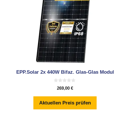
EPP.Solar 2x 440W Bifaz. Glas-Glas Modul
0
269,00
€
v
o
n
Aktuellen Preis prüfen
5