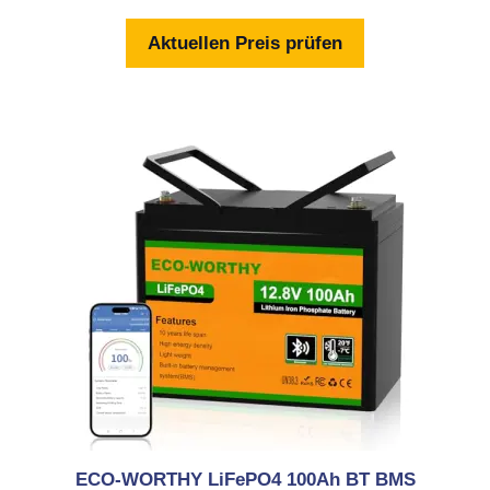
o
n
Aktuellen Preis prüfen
5
ECO-WORTHY LiFePO4 100Ah BT BMS