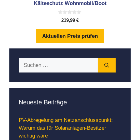
Kälteschutz Wohnmobil/Boot
0
219,99
€
v
o
n
Aktuellen Preis prüfen
5
Suchen
nach:
Neueste Beiträge
PV-Abregelung am Netzanschlusspunkt:
Warum das für Solaranlagen-Besitzer
wichtig wäre