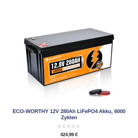
ECO-WORTHY 12V 280Ah LiFePO4 Akku, 6000
Zyklen
0
424,99
€
v