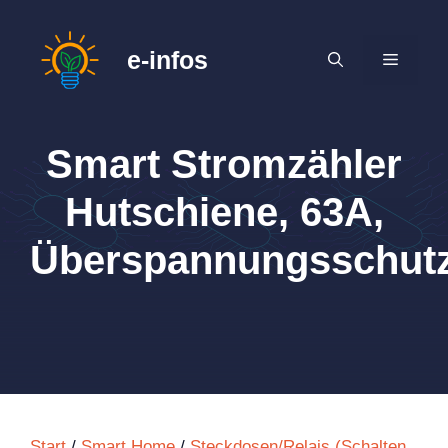
Zum
Inhalt
e-infos
MENÜ
springen
Smart Stromzähler
Hutschiene, 63A,
Überspannungsschut
Start
/
Smart Home
/
Steckdosen/Relais (Schalten