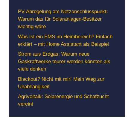
PV-Abregelung am Netzanschlusspunkt:
Warum das für Solaranlagen-Besitzer
wichtig wäre
Was ist ein EMS im Heimbereich? Einfach
erklärt – mit Home Assistant als Beispiel
Strom aus Erdgas: Warum neue
Gaskraftwerke teurer werden könnten als
viele denken
Blackout? Nicht mit mir! Mein Weg zur
Unabhängikeit
Agrivoltaik: Solarenergie und Schafzucht
vereint