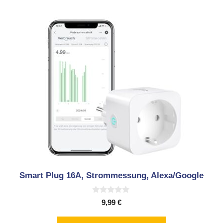
Smart Plug 16A, Strommessung, Alexa/Google
0
9,99
€
v
o
n