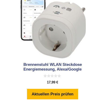
Brennenstuhl WLAN Steckdose
Energiemessung, Alexa/Google
0
17,99
€
v
o
n
Aktuellen Preis prüfen
5