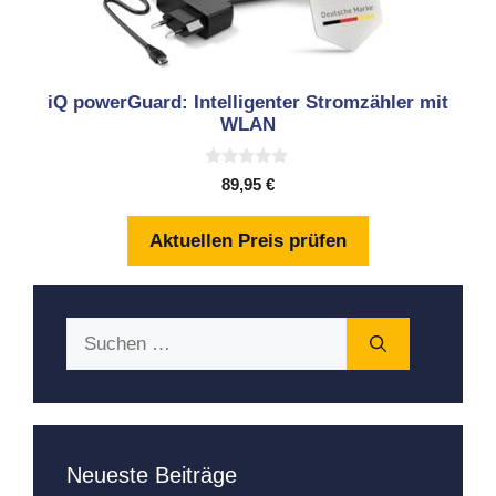
iQ powerGuard: Intelligenter Stromzähler mit
WLAN
0
89,95
€
v
o
n
Aktuellen Preis prüfen
5
Suchen
nach:
Neueste Beiträge