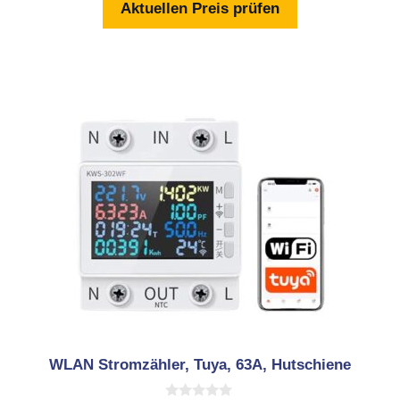
Aktuellen Preis prüfen
5
WLAN Stromzähler, Tuya, 63A, Hutschiene