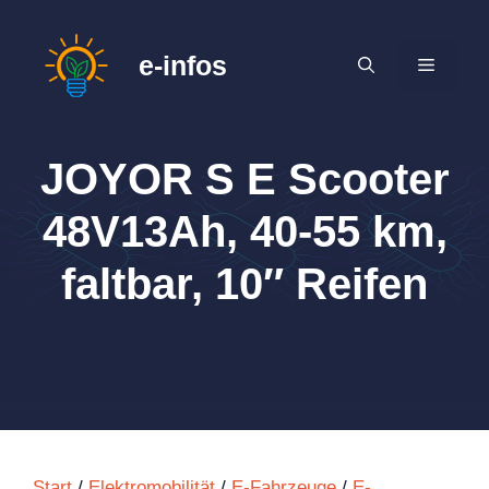
Zum
Inhalt
e-infos
MENÜ
springen
JOYOR S E Scooter
48V13Ah, 40-55 km,
faltbar, 10″ Reifen
Start
/
Elektromobilität
/
E-Fahrzeuge
/
E-