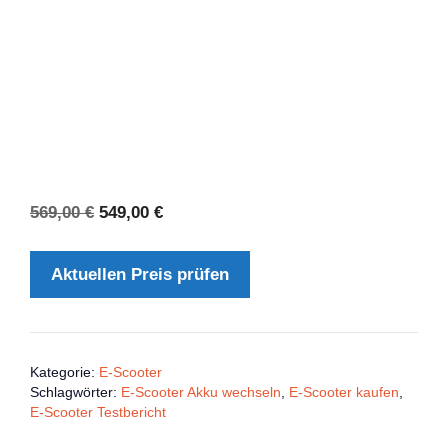
Ursprünglicher
Aktueller
569,00
€
549,00
€
Preis
Preis
war:
ist:
Aktuellen Preis prüfen
569,00 €
549,00 €.
Kategorie:
E-Scooter
Schlagwörter:
E-Scooter Akku wechseln
,
E-Scooter kaufen
,
E-Scooter Testbericht