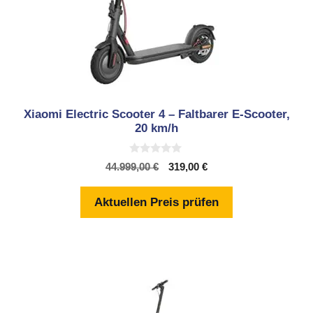
Xiaomi Electric Scooter 4 – Faltbarer E-Scooter,
20 km/h
0
Ursprünglicher
Aktueller
44.999,00
€
319,00
€
v
Preis
Preis
o
n
war:
ist:
Aktuellen Preis prüfen
5
44.999,00 €
319,00 €.