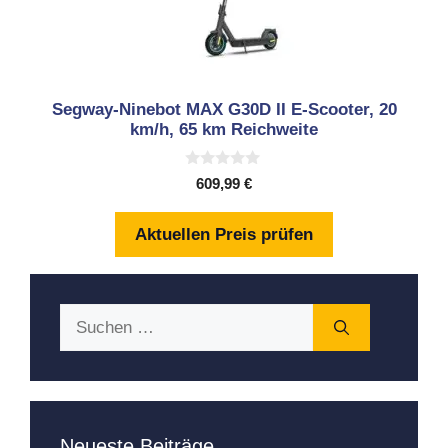
Segway-Ninebot MAX G30D II E-Scooter, 20
km/h, 65 km Reichweite
0
609,99
€
v
o
n
Aktuellen Preis prüfen
5
Suchen
nach:
Neueste Beiträge