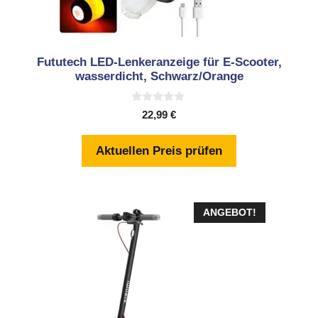
Fututech LED-Lenkeranzeige für E-Scooter,
wasserdicht, Schwarz/Orange
0
22,99
€
v
o
n
Aktuellen Preis prüfen
5
ANGEBOT!