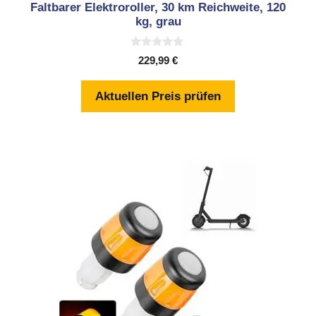
Faltbarer Elektroroller, 30 km Reichweite, 120
kg, grau
0
229,99
€
v
o
n
Aktuellen Preis prüfen
5