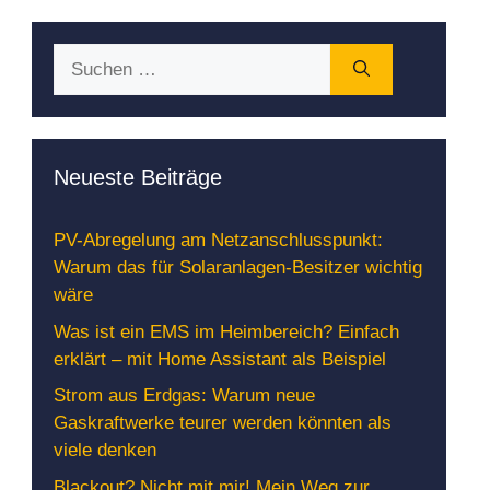
Suchen
nach:
Neueste Beiträge
PV-Abregelung am Netzanschlusspunkt:
Warum das für Solaranlagen-Besitzer wichtig
wäre
Was ist ein EMS im Heimbereich? Einfach
erklärt – mit Home Assistant als Beispiel
Strom aus Erdgas: Warum neue
Gaskraftwerke teurer werden könnten als
viele denken
Blackout? Nicht mit mir! Mein Weg zur