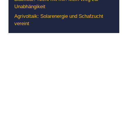
Unabhängikeit
Agrivoltaik: Solarenergie und Schafzucht
vereint