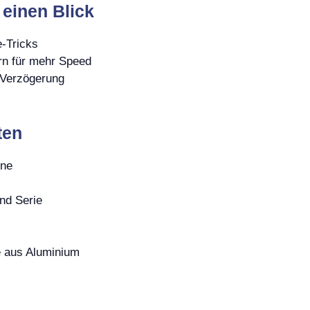
 einen Blick
e-Tricks
n für mehr Speed
 Verzögerung
ten
ene
nd Serie
he aus Aluminium