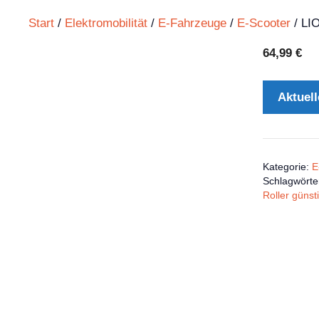
Start
/
Elektromobilität
/
E-Fahrzeuge
/
E-Scooter
/ LI
64,99
€
Aktuell
Kategorie:
E
Schlagwörte
Roller günst