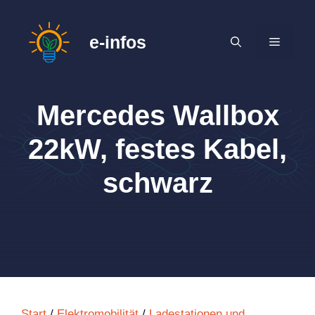
Zum
Inhalt
e-infos
MENÜ
springen
Mercedes Wallbox
22kW, festes Kabel,
schwarz
Start
/
Elektromobilität
/
Ladestationen und