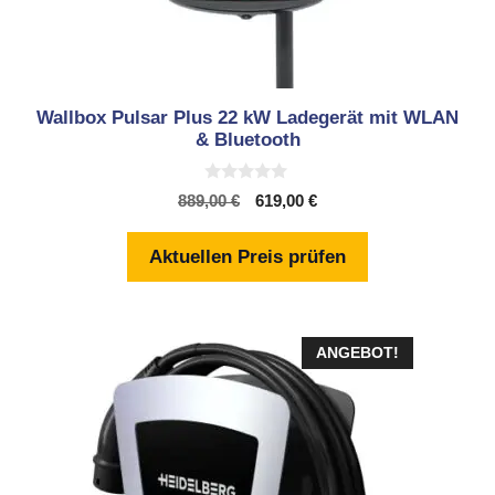
Wallbox Pulsar Plus 22 kW Ladegerät mit WLAN
& Bluetooth
0
Ursprünglicher
Aktueller
889,00
€
619,00
€
v
Preis
Preis
o
n
war:
ist:
Aktuellen Preis prüfen
5
889,00 €
619,00 €.
ANGEBOT!