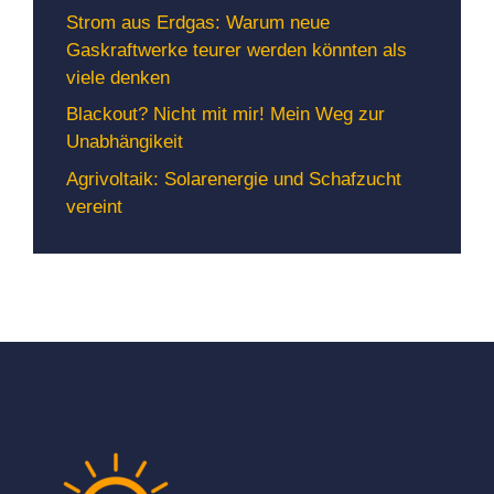
Strom aus Erdgas: Warum neue
Gaskraftwerke teurer werden könnten als
viele denken
Blackout? Nicht mit mir! Mein Weg zur
Unabhängikeit
Agrivoltaik: Solarenergie und Schafzucht
vereint