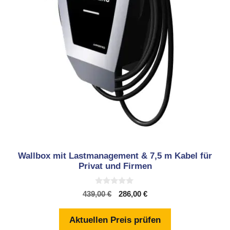
Wallbox mit Lastmanagement & 7,5 m Kabel für
Privat und Firmen
0
Ursprünglicher
Aktueller
439,00
€
286,00
€
v
Preis
Preis
o
n
war:
ist:
Aktuellen Preis prüfen
5
439,00 €
286,00 €.