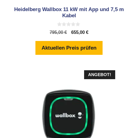
Heidelberg Wallbox 11 kW mit App und 7,5 m
Kabel
0
Ursprünglicher
Aktueller
795,00
€
655,00
€
v
Preis
Preis
o
n
war:
ist:
Aktuellen Preis prüfen
5
795,00 €
655,00 €.
ANGEBOT!