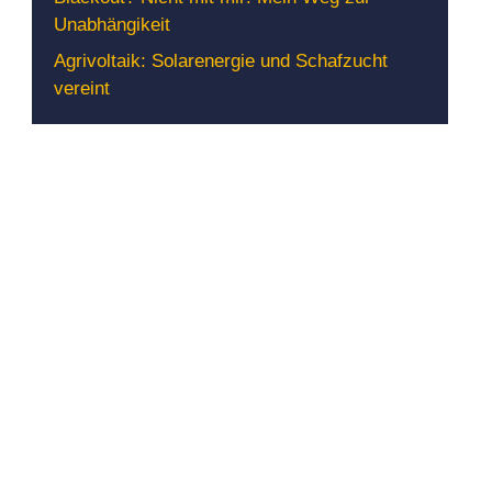
Unabhängikeit
Agrivoltaik: Solarenergie und Schafzucht
vereint