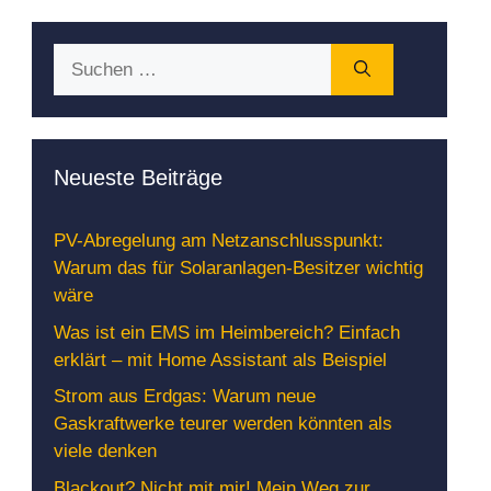
Suchen
nach:
Neueste Beiträge
PV-Abregelung am Netzanschlusspunkt:
Warum das für Solaranlagen-Besitzer wichtig
wäre
Was ist ein EMS im Heimbereich? Einfach
erklärt – mit Home Assistant als Beispiel
Strom aus Erdgas: Warum neue
Gaskraftwerke teurer werden könnten als
viele denken
Blackout? Nicht mit mir! Mein Weg zur