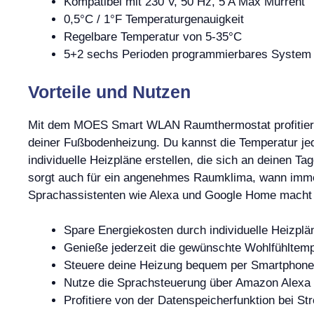
Kompatibel mit 230 V, 50 Hz, 5 A Max Murrent
0,5°C / 1°F Temperaturgenauigkeit
Regelbare Temperatur von 5-35°C
5+2 sechs Perioden programmierbares System
Vorteile und Nutzen
Mit dem MOES Smart WLAN Raumthermostat profitierst 
deiner Fußbodenheizung. Du kannst die Temperatur jed
individuelle Heizpläne erstellen, die sich an deinen T
sorgt auch für ein angenehmes Raumklima, wann immer
Sprachassistenten wie Alexa und Google Home macht 
Spare Energiekosten durch individuelle Heizplä
Genieße jederzeit die gewünschte Wohlfühltemp
Steuere deine Heizung bequem per Smartphone
Nutze die Sprachsteuerung über Amazon Alexa
Profitiere von der Datenspeicherfunktion bei St