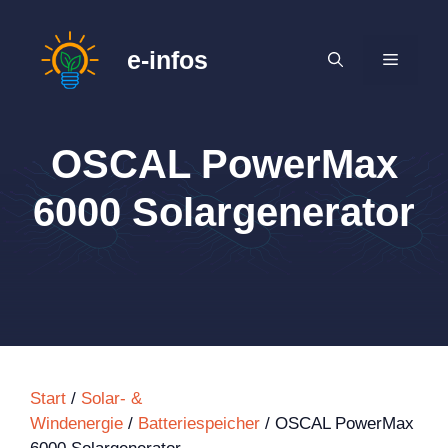
Zum
Inhalt
e-infos
MENÜ
springen
OSCAL PowerMax
6000 Solargenerator
Start
/
Solar- &
Windenergie
/
Batteriespeicher
/ OSCAL PowerMax