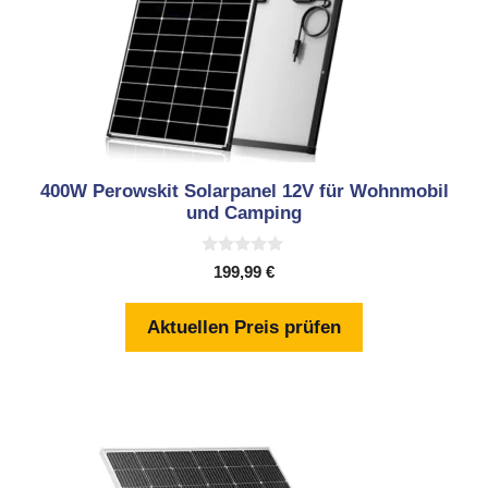
400W Perowskit Solarpanel 12V für Wohnmobil
und Camping
0
199,99
€
v
o
n
Aktuellen Preis prüfen
5