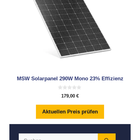
MSW Solarpanel 290W Mono 23% Effizienz
0
179,00
€
v
o
n
Aktuellen Preis prüfen
5
Suchen