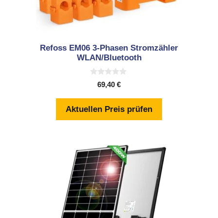
Refoss EM06 3-Phasen Stromzähler
WLAN/Bluetooth
0
69,40
€
v
o
n
Aktuellen Preis prüfen
5