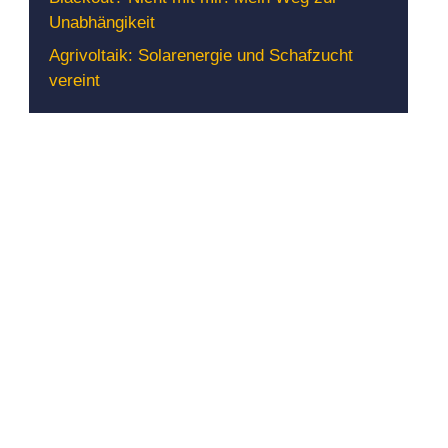
Unabhängikeit
Agrivoltaik: Solarenergie und Schafzucht
vereint