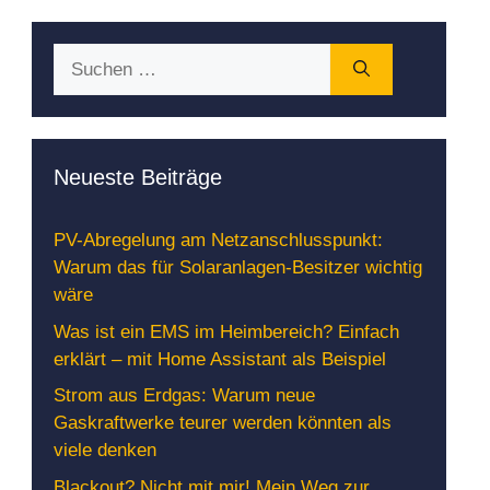
Suchen
nach:
Neueste Beiträge
PV-Abregelung am Netzanschlusspunkt:
Warum das für Solaranlagen-Besitzer wichtig
wäre
Was ist ein EMS im Heimbereich? Einfach
erklärt – mit Home Assistant als Beispiel
Strom aus Erdgas: Warum neue
Gaskraftwerke teurer werden könnten als
viele denken
Blackout? Nicht mit mir! Mein Weg zur