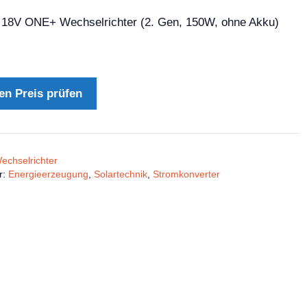
18V ONE+ Wechselrichter (2. Gen, 150W, ohne Akku)
en Preis prüfen
echselrichter
r:
Energieerzeugung
,
Solartechnik
,
Stromkonverter