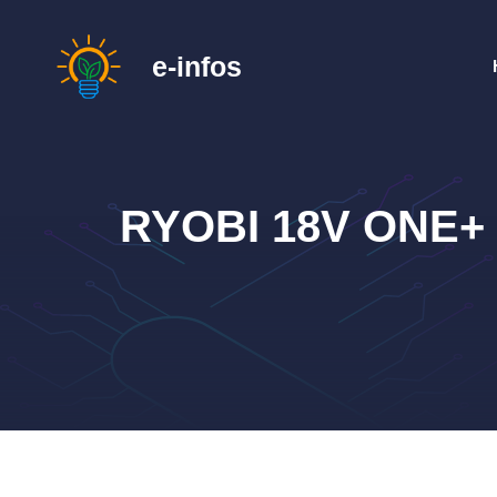
Zum
Inhalt
e-infos
springen
RYOBI 18V ONE+ W