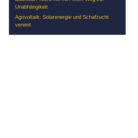
Unabhängikeit
Agrivoltaik: Solarenergie und Schafzucht
vereint