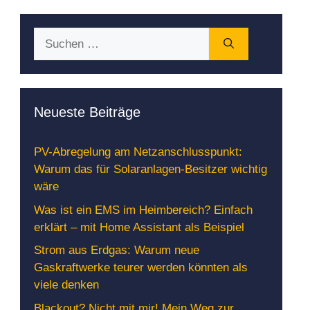
Suchen
nach:
Neueste Beiträge
PV-Abregelung am Netzanschlusspunkt:
Warum das für Solaranlagen-Besitzer wichtig
wäre
Was ist ein EMS im Heimbereich? Einfach
erklärt – mit Home Assistant als Beispiel
Strom aus Erdgas: Warum neue
Gaskraftwerke teurer werden könnten als
viele denken
Blackout? Nicht mit mir! Mein Weg zur