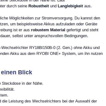
ine Steckdose in der Nähe ist. Laut
hter durch seine
Robustheit
und
Langlebigkeit
aus.
tzliche Möglichkeiten zur Stromversorgung. Du kannst den
utzen, um beispielsweise Akkus aufzuladen oder Geräte
reibung ist er aus
robustem Material
gefertigt und steht
sdauer, selbst unter anspruchsvollen Bedingungen.
u-Wechselrichter RY18BI150B-0 (2. Gen.) ohne Akku und
passenden Akku aus dem RYOBI ONE+ System, um ihn nutzen
 einen Blick
e Steckdose in der Nähe.
ibilität.
stem.
d die Leistung des Wechselrichters bei der Auswahl der