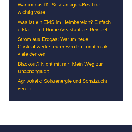
Warum das für Solaranlagen-Besitzer
wichtig wäre
Was ist ein EMS im Heimbereich? Einfach
erklärt – mit Home Assistant als Beispiel
Strom aus Erdgas: Warum neue
Gaskraftwerke teurer werden könnten als
viele denken
Blackout? Nicht mit mir! Mein Weg zur
Unabhängikeit
Agrivoltaik: Solarenergie und Schafzucht
vereint