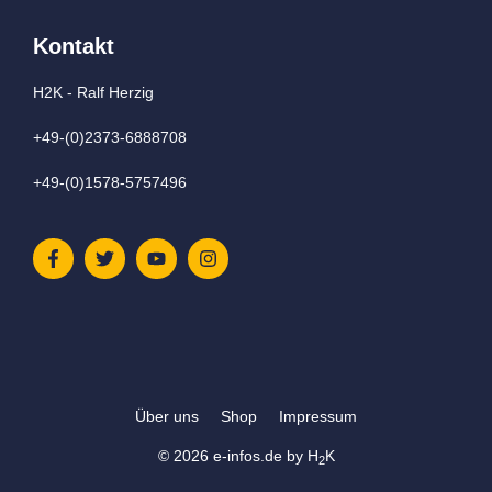
Kontakt
H2K - Ralf Herzig
+49-(0)2373-6888708
+49-(0)1578-5757496
Über uns
Shop
Impressum
© 2026
e-infos.de
by
H
K
2