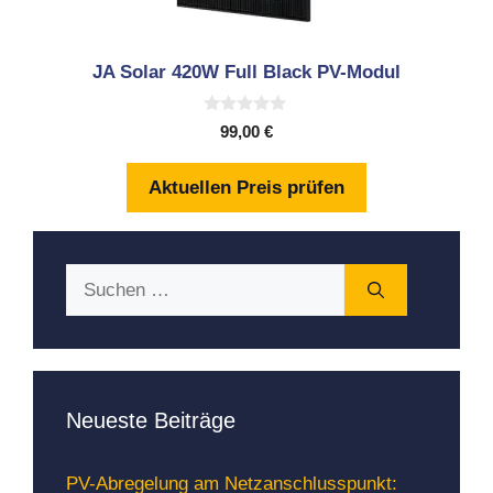
JA Solar 420W Full Black PV-Modul
0
99,00
€
v
o
n
Aktuellen Preis prüfen
5
Suchen
nach:
Neueste Beiträge
PV-Abregelung am Netzanschlusspunkt: