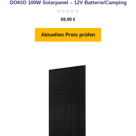
DOKIO 100W Solarpanel – 12V Batterie/Camping
0
69,99
€
v
o
n
Aktuellen Preis prüfen
5