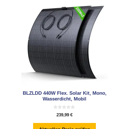
BLZLDD 440W Flex. Solar Kit, Mono,
Wasserdicht, Mobil
0
239,99
€
v
o
n