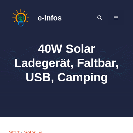
Zum
Inhalt
e-infos
MENÜ
springen
40W Solar
Ladegerät, Faltbar,
USB, Camping
Start
/
Solar- &