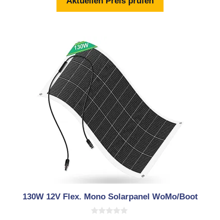
Aktuellen Preis prüfen
5
130W 12V Flex. Mono Solarpanel WoMo/Boot