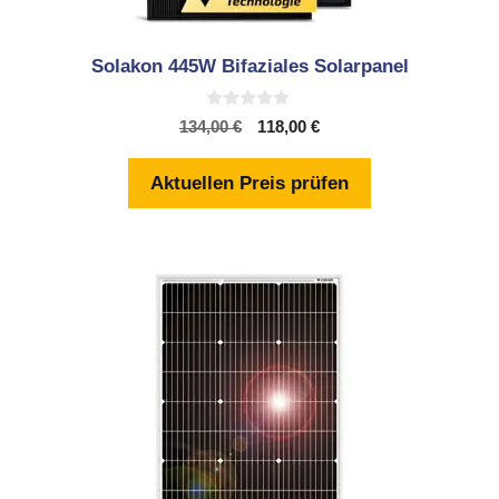
Solakon 445W Bifaziales Solarpanel
0
Ursprünglicher
Aktueller
134,00
€
118,00
€
v
Preis
Preis
o
n
war:
ist:
Aktuellen Preis prüfen
5
134,00 €
118,00 €.