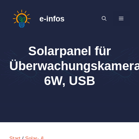
Zum
Inhalt
e-infos
MENÜ
springen
Solarpanel für
Überwachungskamera
6W, USB
Start
/
Solar- &