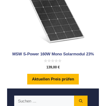
MSW S-Power 160W Mono Solarmodul 23%
0
139,00
€
v
o
n
Aktuellen Preis prüfen
5
Suchen
nach: