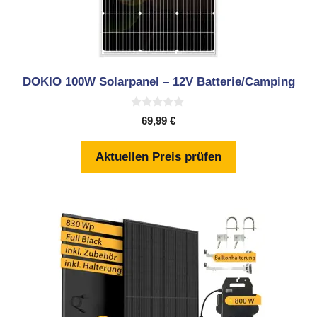
DOKIO 100W Solarpanel – 12V Batterie/Camping
0
69,99
€
v
o
n
Aktuellen Preis prüfen
5