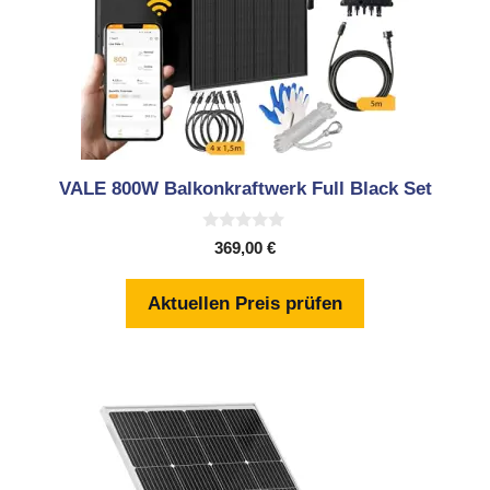
VALE 800W Balkonkraftwerk Full Black Set
0
369,00
€
v
o
n
Aktuellen Preis prüfen
5