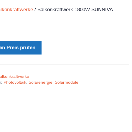
lkonkraftwerke
/ Balkonkraftwerk 1800W SUNNIVA
en Preis prüfen
alkonkraftwerke
r:
Photovoltaik
,
Solarenergie
,
Solarmodule