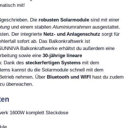
matisch mit!
ßgeschrieben. Die
robusten Solarmodule
sind mit einer
htung
und einem stabilen
Aluminiumrahmen
ausgestattet.
ten. Der integrierte
Netz- und Anlagenschutz
sorgt für
hlerfall sofort ab. Das Balkonkraftwerk ist
 SUNNIVA Balkonkraftwerke erhältst du außerdem eine
arbeitung sowie eine
30-jährige lineare
ach: Dank des
steckerfertigen Systems
mit dem
tems kannst du die Solarmodule schnell mit dem
 Betrieb nehmen. Über
Bluetooth und WIFI
hast du zudem
s zu überwachen.
ten
erk 1600W komplett Steckdose
ule