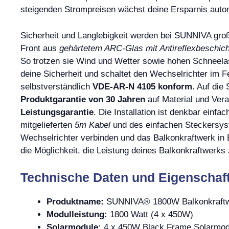
steigenden Strompreisen wächst deine Ersparnis auto
Sicherheit und Langlebigkeit werden bei SUNNIVA gro
Front aus
gehärtetem ARC-Glas mit Antireflexbeschic
So trotzen sie Wind und Wetter sowie hohen Schneelas
deine Sicherheit und schaltet den Wechselrichter im Fe
selbstverständlich
VDE-AR-N 4105 konform
. Auf die
Produktgarantie von 30 Jahren
auf Material und Ver
Leistungsgarantie
. Die Installation ist denkbar einf
mitgelieferten
5m Kabel
und des einfachen Steckersys
Wechselrichter verbinden und das Balkonkraftwerk in
die Möglichkeit, die Leistung deines Balkonkraftwerk
Technische Daten und Eigenschaf
Produktname:
SUNNIVA® 1800W Balkonkraftw
Modulleistung:
1800 Watt (4 x 450W)
Solarmodule:
4 x 450W Black Frame Solarmod