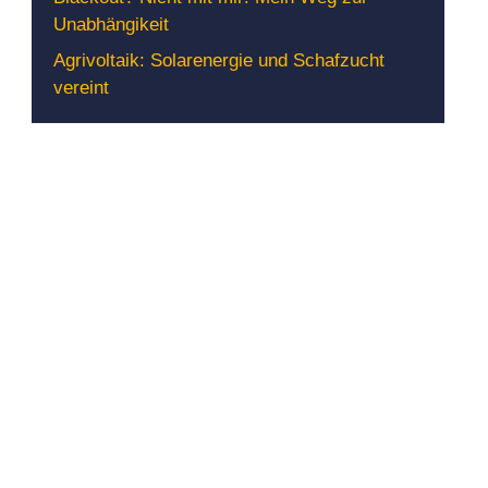
Unabhängikeit
Agrivoltaik: Solarenergie und Schafzucht
vereint