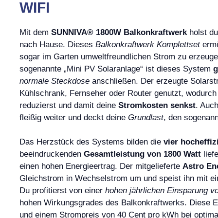
WIFI
Mit dem
SUNNIVA® 1800W Balkonkraftwerk
holst du
nach Hause. Dieses
Balkonkraftwerk Komplettset
ermö
sogar im Garten umweltfreundlichen Strom zu erzeugen
sogenannte „Mini PV Solaranlage“ ist dieses System
g
normale Steckdose
anschließen. Der erzeugte Solarst
Kühlschrank, Fernseher oder Router genutzt, wodurch
reduzierst und damit deine
Stromkosten senkst
. Auch
fleißig weiter und deckt deine
Grundlast
, den sogenann
Das Herzstück des Systems bilden die
vier hocheffi
beeindruckenden
Gesamtleistung von 1800 Watt
lief
einen hohen Energieertrag. Der mitgelieferte
Astro En
Gleichstrom in Wechselstrom um und speist ihn mit e
Du profitierst von einer
hohen jährlichen Einsparung v
hohen Wirkungsgrades des Balkonkraftwerks. Diese Ers
und einem Strompreis von 40 Cent pro kWh bei optima