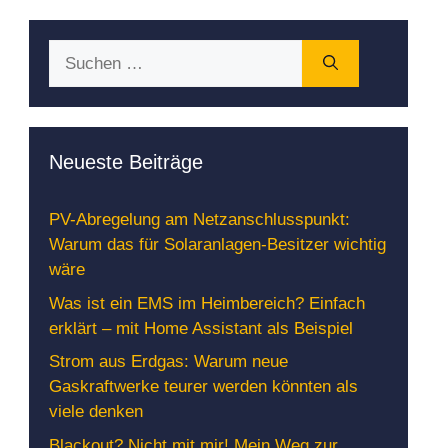
Suchen
nach:
Neueste Beiträge
PV-Abregelung am Netzanschlusspunkt:
Warum das für Solaranlagen-Besitzer wichtig
wäre
Was ist ein EMS im Heimbereich? Einfach
erklärt – mit Home Assistant als Beispiel
Strom aus Erdgas: Warum neue
Gaskraftwerke teurer werden könnten als
viele denken
Blackout? Nicht mit mir! Mein Weg zur