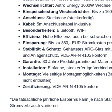
Wechselrichter:
Astro Energy 1600W Wechselr
Einspeiseleistung Wechselrichter:
Bis zu 160
Anschluss:
Steckdose (steckerfertig)
Kabel:
5m Anschlusskabel inklusive
Besonderheiten:
Bluetooth, WIFI
Effizienz:
Hohe Effizienz, auch bei schwachen 
Einsparung:
Bis zu 360,- EUR Stromkosten pro
Stabilität & Schutz:
Gehärtetes ARC-Glas mit A
und Anlagenschutz, VDE-AR-N 4105 konform
Garantie:
30 Jahre Produktgarantie auf Material
Installation:
Einfache, steckerfertige Verbindu
Montage:
Vielseitige Montagemöglichkeiten (Ba
nicht enthalten)
Zertifizierung:
VDE-AR-N 4105 konform
*Die tatsächliche jährliche Ersparnis kann je nach Sta
Stromverbrauch variieren.