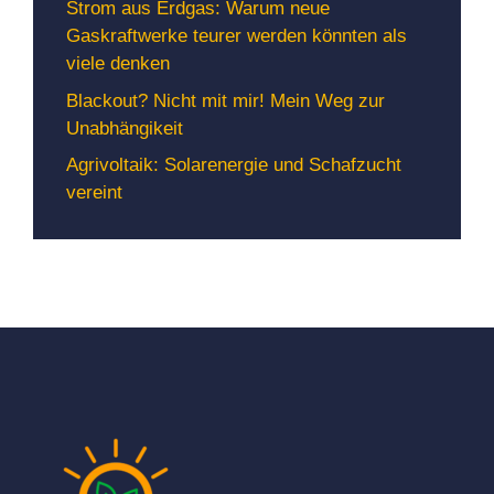
Strom aus Erdgas: Warum neue
Gaskraftwerke teurer werden könnten als
viele denken
Blackout? Nicht mit mir! Mein Weg zur
Unabhängikeit
Agrivoltaik: Solarenergie und Schafzucht
vereint