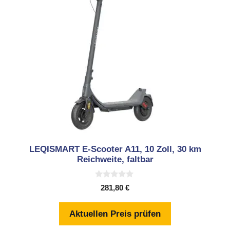
LEQISMART E-Scooter A11, 10 Zoll, 30 km
Reichweite, faltbar
0
281,80
€
v
o
n
Aktuellen Preis prüfen
5