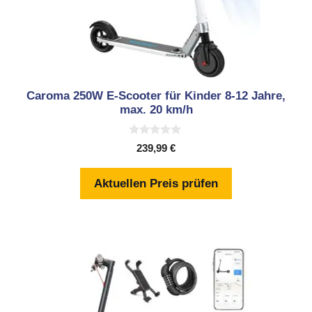
Caroma 250W E-Scooter für Kinder 8-12 Jahre,
max. 20 km/h
0
239,99
€
v
o
n
Aktuellen Preis prüfen
5