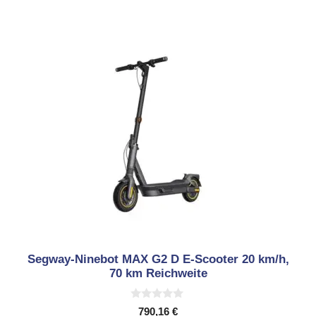
Segway-Ninebot MAX G2 D E-Scooter 20 km/h,
70 km Reichweite
0
790,16
€