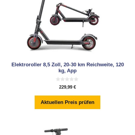
Elektroroller 8,5 Zoll, 20-30 km Reichweite, 120
kg, App
0
229,99
€
v
o
n
Aktuellen Preis prüfen
5