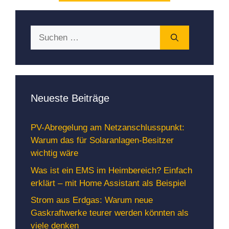
Suchen
nach:
Neueste Beiträge
PV-Abregelung am Netzanschlusspunkt:
Warum das für Solaranlagen-Besitzer
wichtig wäre
Was ist ein EMS im Heimbereich? Einfach
erklärt – mit Home Assistant als Beispiel
Strom aus Erdgas: Warum neue
Gaskraftwerke teurer werden könnten als
viele denken