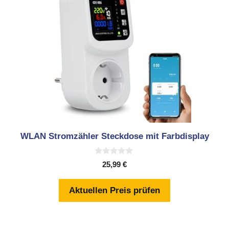
WLAN Stromzähler Steckdose mit Farbdisplay
0
25,99
€
v
o
n
Aktuellen Preis prüfen
5