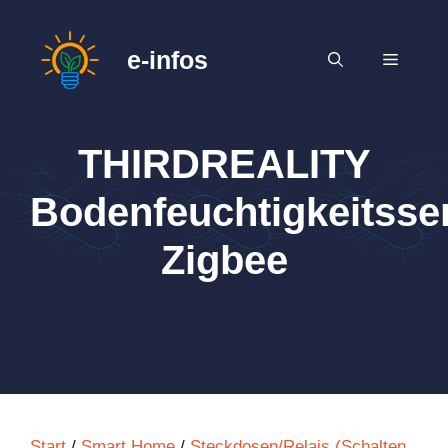
Zum
Inhalt
e-infos
MENÜ
springen
THIRDREALITY
Bodenfeuchtigkeitsse
Zigbee
Start
/
Smart Home
/
Steckdosen/Relais (Schalten