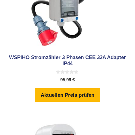
WSPIHO Stromzähler 3 Phasen CEE 32A Adapter
IP44
0
95,99
€
v
o
n
Aktuellen Preis prüfen
5