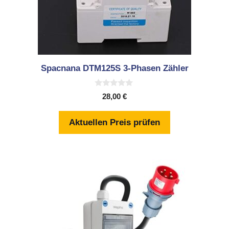
Spacnana DTM125S 3-Phasen Zähler
0
28,00
€
v
o
n
Aktuellen Preis prüfen
5