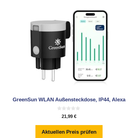
GreenSun WLAN Außensteckdose, IP44, Alexa
0
21,99
€
v
o
n
Aktuellen Preis prüfen
5