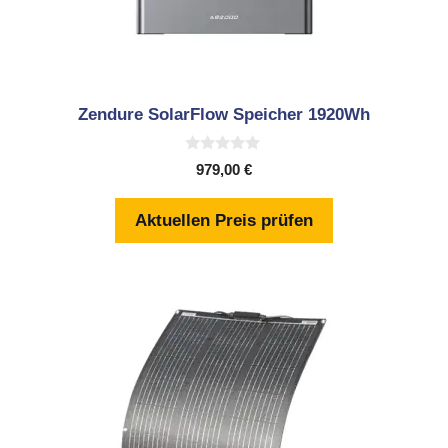
Zendure SolarFlow Speicher 1920Wh
0
979,00
€
v
o
n
Aktuellen Preis prüfen
5