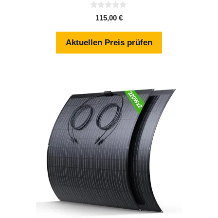
0
115,00
€
v
o
n
Aktuellen Preis prüfen
5