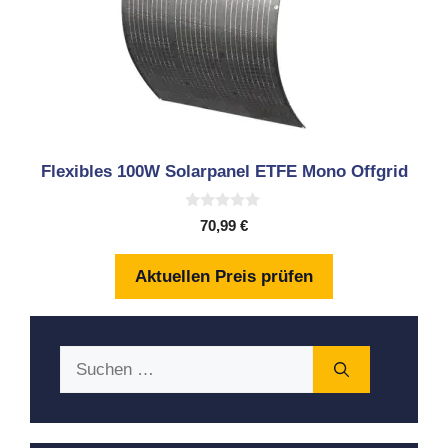
Flexibles 100W Solarpanel ETFE Mono Offgrid
0
70,99
€
v
o
n
Aktuellen Preis prüfen
5
Suchen
nach: