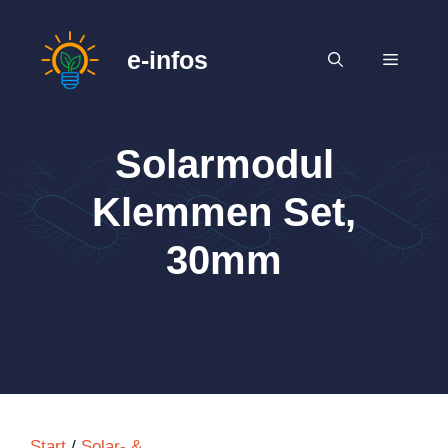
Zum
Inhalt
e-infos
MENÜ
springen
Solarmodul
Klemmen Set,
30mm
Start
/
Solar- &