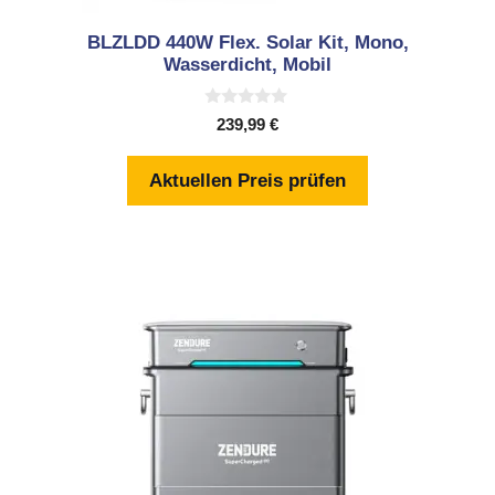
BLZLDD 440W Flex. Solar Kit, Mono,
Wasserdicht, Mobil
0
239,99
€
v
o
n
Aktuellen Preis prüfen
5