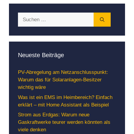
Suchen
nach:
Neueste Beiträge
PV-Abregelung am Netzanschlusspunkt:
Warum das für Solaranlagen-Besitzer
wichtig wäre
Was ist ein EMS im Heimbereich? Einfach
erklärt – mit Home Assistant als Beispiel
Strom aus Erdgas: Warum neue
Gaskraftwerke teurer werden könnten als
viele denken