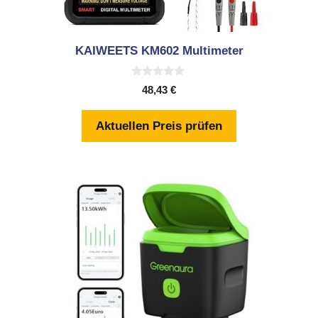
KAIWEETS KM602 Multimeter
0
48,43
€
v
o
n
Aktuellen Preis prüfen
5