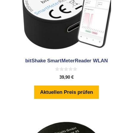
bitShake SmartMeterReader WLAN
0
39,90
€
v
o
n
Aktuellen Preis prüfen
5