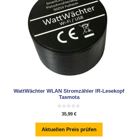
WattWächter WLAN Stromzähler IR-Lesekopf
Tasmota
0
35,99
€
v
o
n
Aktuellen Preis prüfen
5