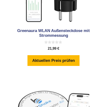
Greenaura WLAN Außensteckdose mit
Strommessung
0
21,99
€
v
o
n
Aktuellen Preis prüfen
5