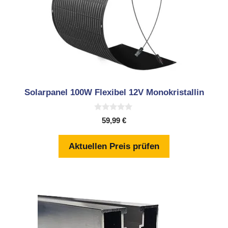
Solarpanel 100W Flexibel 12V Monokristallin
0
59,99
€
v
o
n
Aktuellen Preis prüfen
5