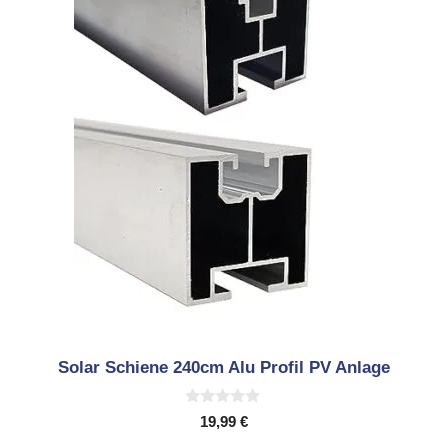
Solar Schiene 240cm Alu Profil PV Anlage
0
19,99
€
v
o