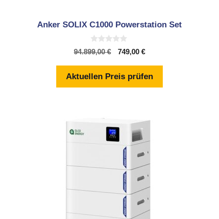
Anker SOLIX C1000 Powerstation Set
0
Ursprünglicher
Aktueller
94.899,00
€
749,00
€
v
Preis
Preis
o
n
war:
ist:
Aktuellen Preis prüfen
5
94.899,00 €
749,00 €.