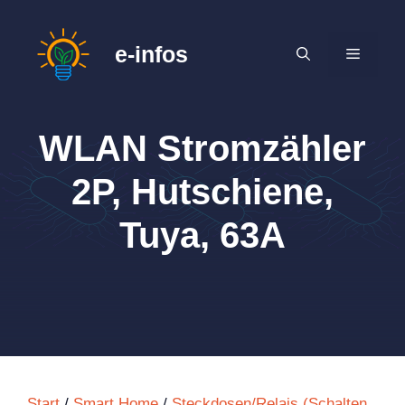
Zum
Inhalt
e-infos
MENÜ
springen
WLAN Stromzähler
2P, Hutschiene,
Tuya, 63A
Start
/
Smart Home
/
Steckdosen/Relais (Schalten