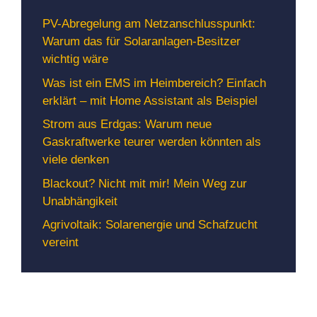
PV-Abregelung am Netzanschlusspunkt:
Warum das für Solaranlagen-Besitzer
wichtig wäre
Was ist ein EMS im Heimbereich? Einfach
erklärt – mit Home Assistant als Beispiel
Strom aus Erdgas: Warum neue
Gaskraftwerke teurer werden könnten als
viele denken
Blackout? Nicht mit mir! Mein Weg zur
Unabhängikeit
Agrivoltaik: Solarenergie und Schafzucht
vereint