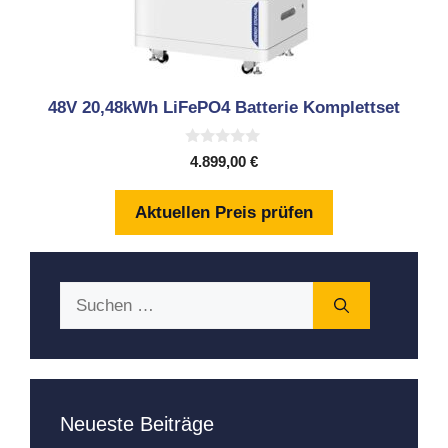
48V 20,48kWh LiFePO4 Batterie Komplettset
0
4.899,00
€
v
o
n
Aktuellen Preis prüfen
5
Suchen
nach:
Neueste Beiträge