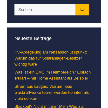
Suchen
nach:
Neueste Beiträge
PV-Abregelung am Netzanschlusspunkt:
Warum das für Solaranlagen-Besitzer
wichtig wäre
Was ist ein EMS im Heimbereich? Einfach
erklärt – mit Home Assistant als Beispiel
Strom aus Erdgas: Warum neue
Gaskraftwerke teurer werden könnten als
viele denken
Blackout? Nicht mit mir! Mein Weg zur