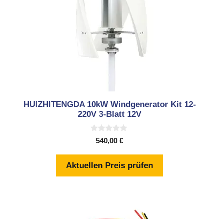
HUIZHITENGDA 10kW Windgenerator Kit 12-
220V 3-Blatt 12V
0
540,00
€
v
o
n
Aktuellen Preis prüfen
5