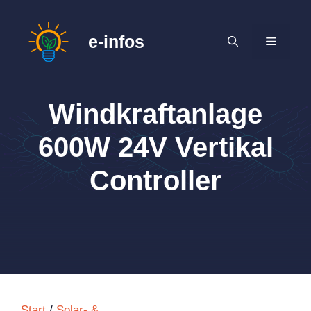
Zum
Inhalt
e-infos
MENÜ
springen
Windkraftanlage
600W 24V Vertikal
Controller
Start
/
Solar- &