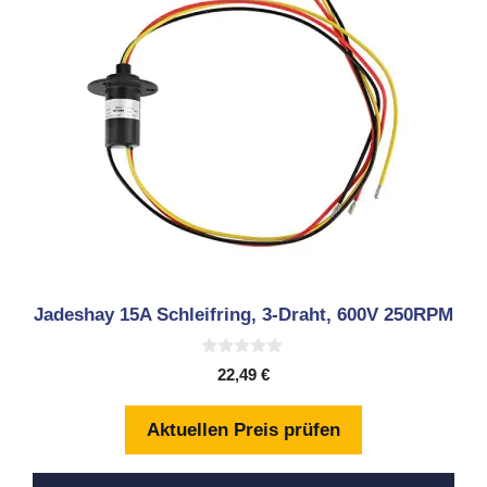
Jadeshay 15A Schleifring, 3-Draht, 600V 250RPM
0
22,49
€
v
o
n
Aktuellen Preis prüfen
5