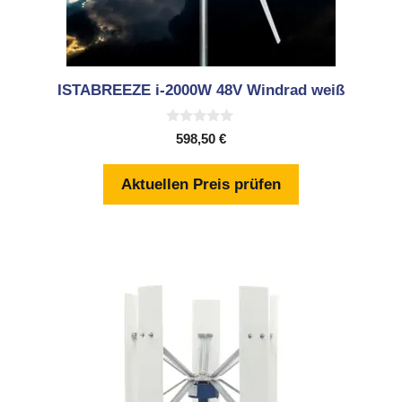
ISTABREEZE i-2000W 48V Windrad weiß
0
598,50
€
v
o
n
Aktuellen Preis prüfen
5