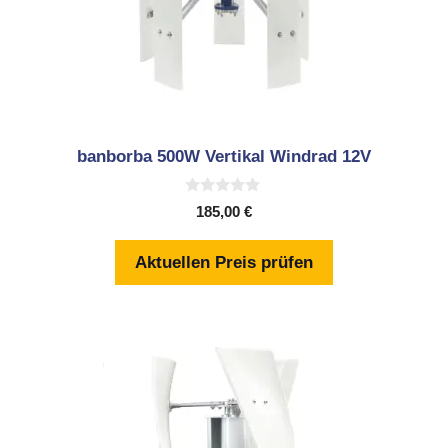
banborba 500W Vertikal Windrad 12V
0
185,00
€
v
o
n
Aktuellen Preis prüfen
5