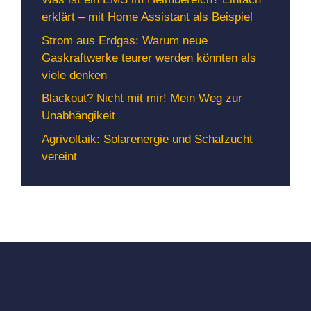
erklärt – mit Home Assistant als Beispiel
Strom aus Erdgas: Warum neue
Gaskraftwerke teurer werden könnten als
viele denken
Blackout? Nicht mit mir! Mein Weg zur
Unabhängikeit
Agrivoltaik: Solarenergie und Schafzucht
vereint