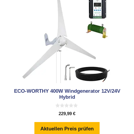
ECO-WORTHY 400W Windgenerator 12V/24V
Hybrid
0
229,99
€
v
o
n
Aktuellen Preis prüfen
5