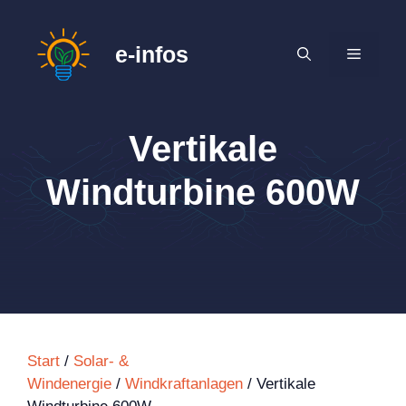
Zum
Inhalt
e-infos
MENÜ
springen
Vertikale
Windturbine 600W
Start
/
Solar- &
Windenergie
/
Windkraftanlagen
/ Vertikale