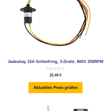
Jadeshay 15A Schleifring, 3-Draht, 600V 250RPM
0
22,49
€
v
o
n
Aktuellen Preis prüfen
5