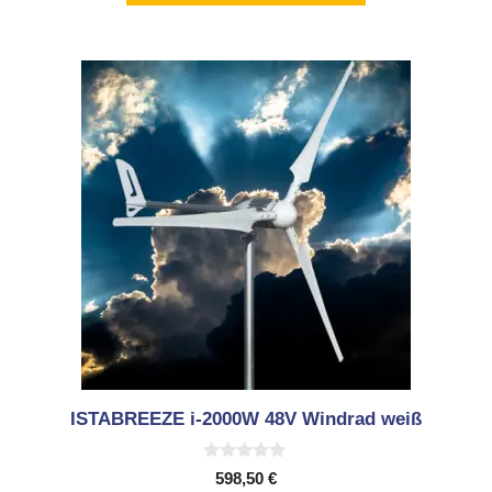
ISTABREEZE i-2000W 48V Windrad weiß
0
598,50
€
v