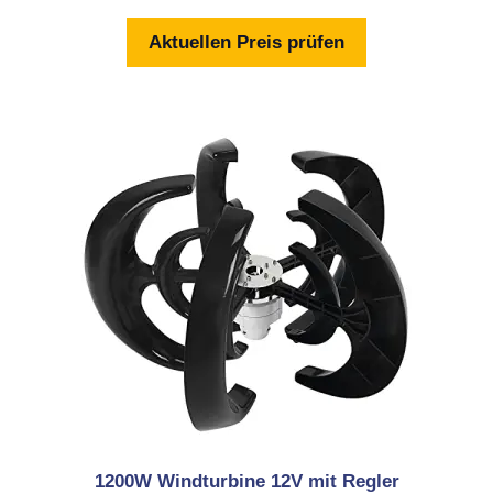
o
n
Aktuellen Preis prüfen
5
1200W Windturbine 12V mit Regler