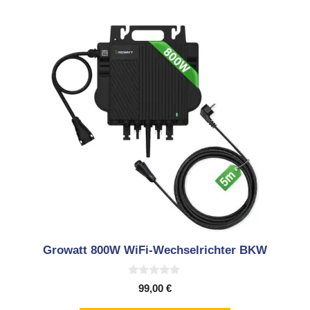
Growatt 800W WiFi-Wechselrichter BKW
0
99,00
€
v
o