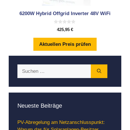
6200W Hybrid Offgrid Inverter 48V WiFi
0
425,95
€
v
o
n
Aktuellen Preis prüfen
5
Suchen
nach:
Neueste Beiträge
PV-Abregelung am Netzanschlusspunkt:
Warum das für Solaranlagen-Besitzer