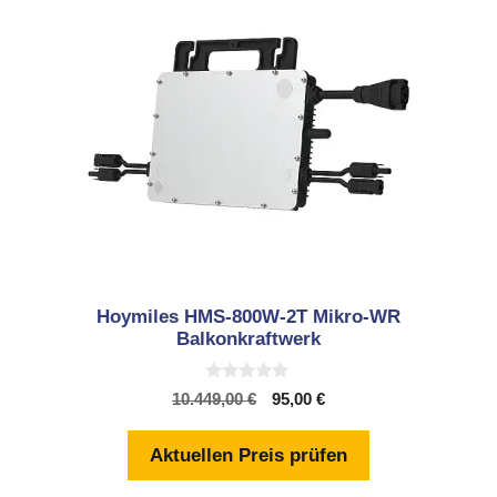
Hoymiles HMS-800W-2T Mikro-WR
Balkonkraftwerk
0
Ursprünglicher
Aktueller
10.449,00
€
95,00
€
v
Preis
Preis
o
n
war:
ist:
Aktuellen Preis prüfen
5
10.449,00 €
95,00 €.