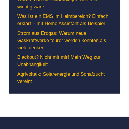
wichtig wäre
Was ist ein EMS im Heimbereich? Einfach
erklärt – mit Home Assistant als Beispiel
Strom aus Erdgas: Warum neue
Gaskraftwerke teurer werden könnten als
viele denken
Blackout? Nicht mit mir! Mein Weg zur
Unabhängikeit
Agrivoltaik: Solarenergie und Schafzucht
vereint