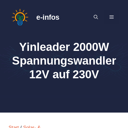
Zum
Inhalt
e-infos
MENÜ
springen
Yinleader 2000W
Spannungswandler
12V auf 230V
Start
/
Solar- &