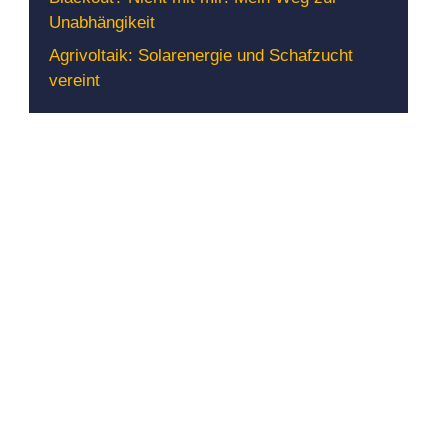
Unabhängikeit
Agrivoltaik: Solarenergie und Schafzucht
vereint