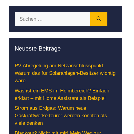
Suchen
nach:
Neueste Beiträge
PV-Abregelung am Netzanschlusspunkt:
Warum das für Solaranlagen-Besitzer wichtig
wäre
Was ist ein EMS im Heimbereich? Einfach
erklärt – mit Home Assistant als Beispiel
Strom aus Erdgas: Warum neue
Gaskraftwerke teurer werden könnten als
viele denken
Blackout? Nicht mit mir! Mein Weg zur