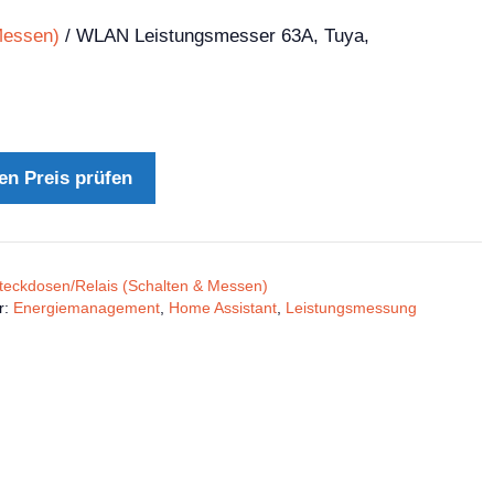
Messen)
/ WLAN Leistungsmesser 63A, Tuya,
en Preis prüfen
teckdosen/Relais (Schalten & Messen)
r:
Energiemanagement
,
Home Assistant
,
Leistungsmessung