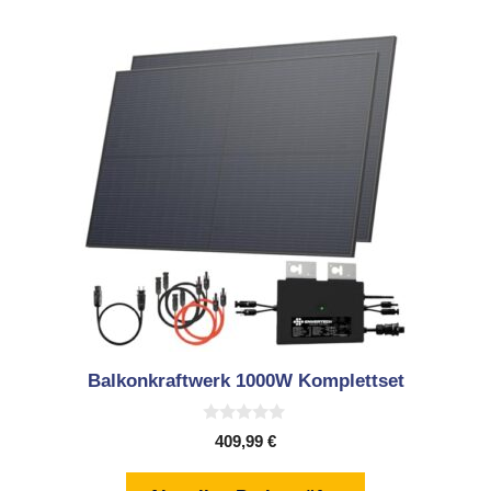
Balkonkraftwerk 1000W Komplettset
0
409,99
€
v
o
n