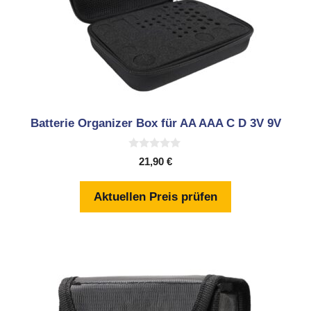
Batterie Organizer Box für AA AAA C D 3V 9V
0
21,90
€
v
o
n
Aktuellen Preis prüfen
5