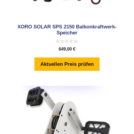
XORO SOLAR SPS 2150 Balkonkraftwerk-
Speicher
0
649,00
€
v
o
n
Aktuellen Preis prüfen
5