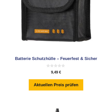
Batterie Schutzhülle – Feuerfest & Sicher
0
9,49
€
v
o
n
Aktuellen Preis prüfen
5