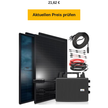
0
21,62
€
v
o
n
Aktuellen Preis prüfen
5