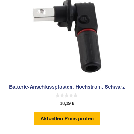
Batterie-Anschlusspfosten, Hochstrom, Schwarz
0
18,19
€
v
o
n
Aktuellen Preis prüfen
5