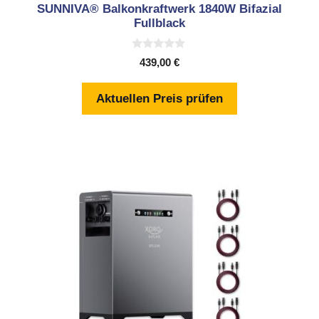
SUNNIVA® Balkonkraftwerk 1840W Bifazial
Fullblack
0
439,00
€
v
o
n
Aktuellen Preis prüfen
5