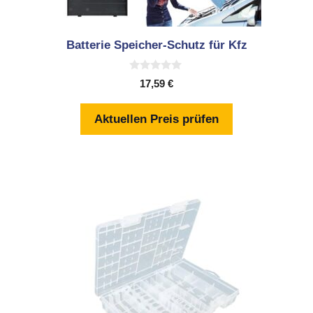
Batterie Speicher-Schutz für Kfz
0
17,59
€
v
o
n
Aktuellen Preis prüfen
5