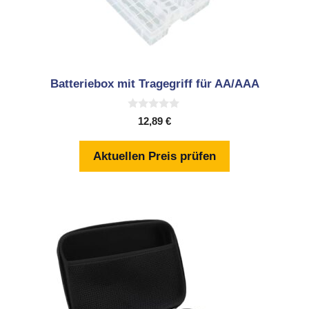
Batteriebox mit Tragegriff für AA/AAA
0
12,89
€
v
o
n
Aktuellen Preis prüfen
5