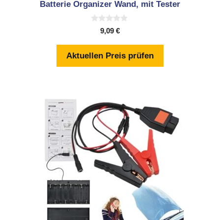
Batterie Organizer Wand, mit Tester
0
9,09
€
v
o
n
Aktuellen Preis prüfen
5