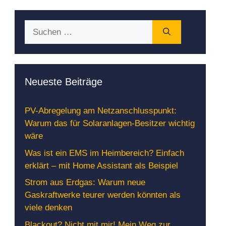
Suchen
nach:
Neueste Beiträge
PV-Abregelung am Netzanschlusspunkt:
Warum das für Solaranlagen-Besitzer wichtig
wäre
Was ist ein EMS im Heimbereich? Einfach
erklärt – mit Home Assistant als Beispiel
Strom aus Erdgas: Warum neue
Gaskraftwerke teurer werden könnten als
viele denken
Blackout? Nicht mit mir! Mein Weg zur