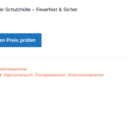
ie Schutzhülle – Feuerfest & Sicher
en Preis prüfen
atteriespeicher
r:
Eigenverbrauch
,
Energiespeicher
,
Solarstromspeicher