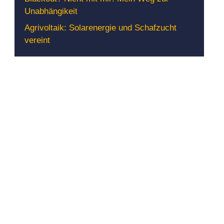
Unabhängikeit
Agrivoltaik: Solarenergie und Schafzucht
vereint