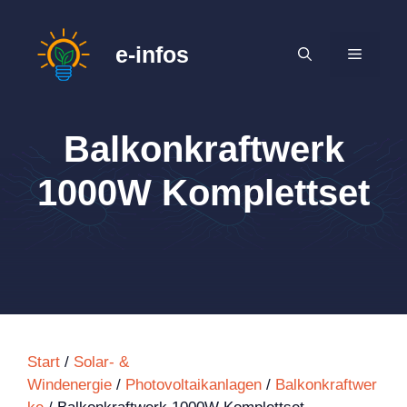
Zum
Inhalt
e-infos
MENÜ
springen
Balkonkraftwerk
1000W Komplettset
Start
/
Solar- &
Windenergie
/
Photovoltaikanlagen
/
Balkonkraftwer