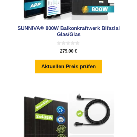
SUNNIVA® 800W Balkonkraftwerk Bifazial
Glas/Glas
0
279,00
€
v
o
n
Aktuellen Preis prüfen
5