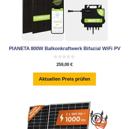
PIANETA 800W Balkonkraftwerk Bifazial WiFi PV
0
259,00
€
v
o
n
Aktuellen Preis prüfen
5