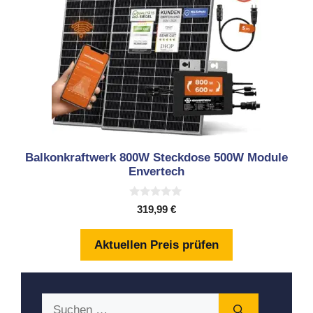
Balkonkraftwerk 800W Steckdose 500W Module
Envertech
0
319,99
€
v
o
n
Aktuellen Preis prüfen
5
Suchen