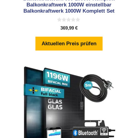
Balkonkraftwerk 1000W einstellbar
Balkonkraftwerk 1000W Komplett Set
0
369,99
€
v
o
n
Aktuellen Preis prüfen
5