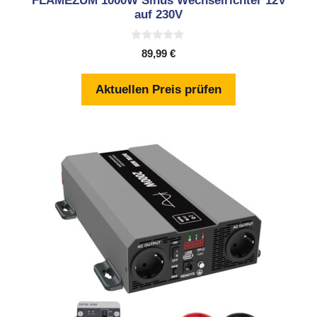
FLAMEZUM 1000W Sinus Wechselrichter 12V
auf 230V
0
89,99
€
v
o
n
Aktuellen Preis prüfen
5