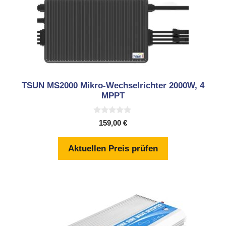
TSUN MS2000 Mikro-Wechselrichter 2000W, 4
MPPT
0
159,00
€
v
o
n
Aktuellen Preis prüfen
5