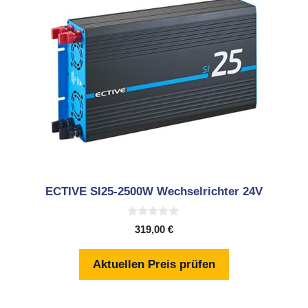
ECTIVE SI25-2500W Wechselrichter 24V
0
319,00
€
v
o
n
Aktuellen Preis prüfen
5