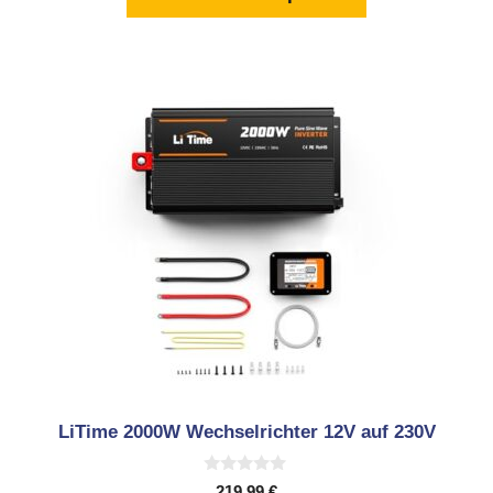
LiTime 2000W Wechselrichter 12V auf 230V
0
219,99
€