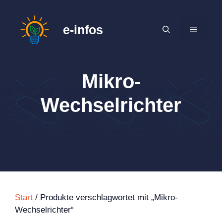
Zum
Inhalt
e-infos
MENÜ
springen
Mikro-
Wechselrichter
Start
/ Produkte verschlagwortet mit „Mikro-
Wechselrichter“