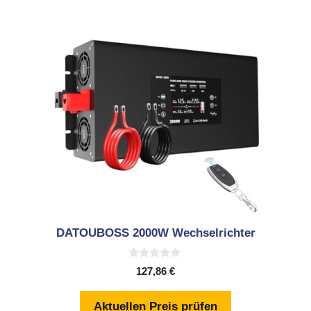
DATOUBOSS 2000W Wechselrichter
0
127,86
€
v
o
n
Aktuellen Preis prüfen
5