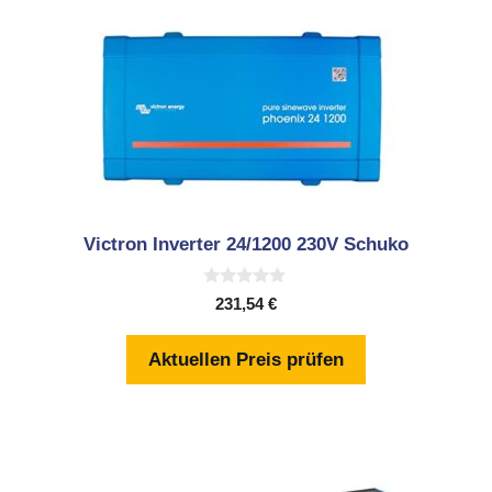
Victron Inverter 24/1200 230V Schuko
0
231,54
€
v
o
n
Aktuellen Preis prüfen
5