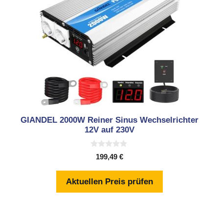
GIANDEL 2000W Reiner Sinus Wechselrichter
12V auf 230V
0
199,49
€
v
o
n
Aktuellen Preis prüfen
5