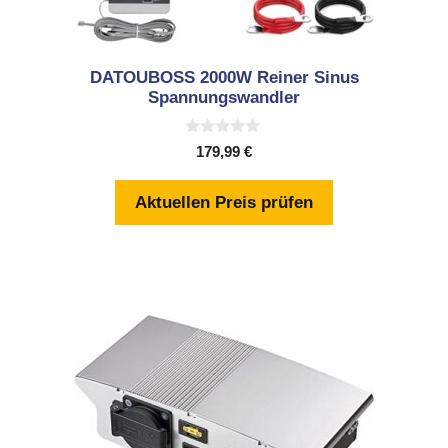
DATOUBOSS 2000W Reiner Sinus
Spannungswandler
0
179,99
€
v
o
n
Aktuellen Preis prüfen
5