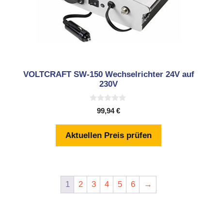
VOLTCRAFT SW-150 Wechselrichter 24V auf
230V
0
99,94
€
v
o
n
Aktuellen Preis prüfen
5
1
2
3
4
5
6
→