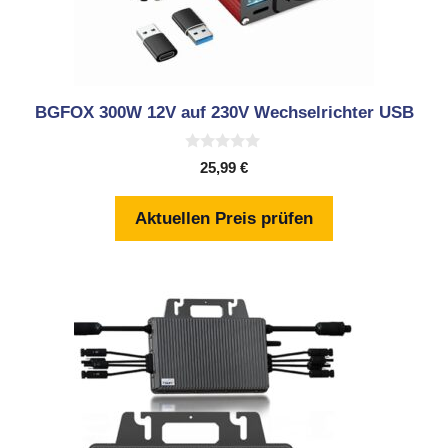
BGFOX 300W 12V auf 230V Wechselrichter USB
0
25,99
€
v
o
n
Aktuellen Preis prüfen
5