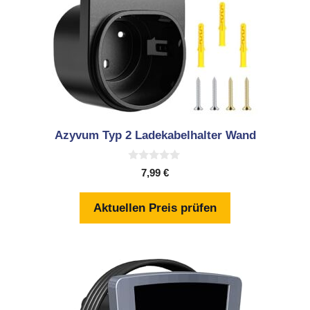
Azyvum Typ 2 Ladekabelhalter Wand
0
7,99
€
v
o
n
Aktuellen Preis prüfen
5