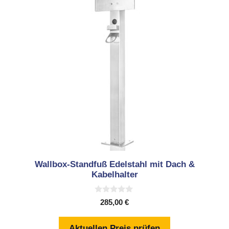
Wallbox-Standfuß Edelstahl mit Dach &
Kabelhalter
0
285,00
€
v
o
n
Aktuellen Preis prüfen
5