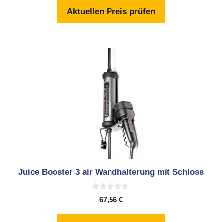
n
Aktuellen Preis prüfen
5
Juice Booster 3 air Wandhalterung mit Schloss
0
67,56
€
v
o
n