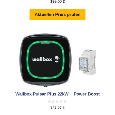
195,00
€
v
o
n
Aktuellen Preis prüfen
5
Wallbox Pulsar Plus 22kW + Power Boost
0
737,27
€
v
o