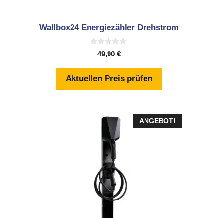
Wallbox24 Energiezähler Drehstrom
0
49,90
€
v
o
n
Aktuellen Preis prüfen
5
ANGEBOT!