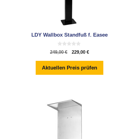
LDY Wallbox Standfuß f. Easee
0
Ursprünglicher
Aktueller
249,00
€
229,00
€
v
Preis
Preis
o
n
war:
ist:
Aktuellen Preis prüfen
5
249,00 €
229,00 €.