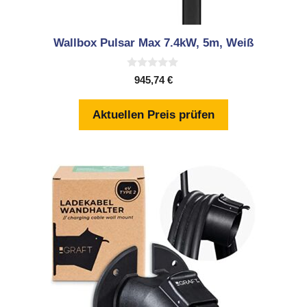
Wallbox Pulsar Max 7.4kW, 5m, Weiß
0
945,74
€
v
o
n
Aktuellen Preis prüfen
5