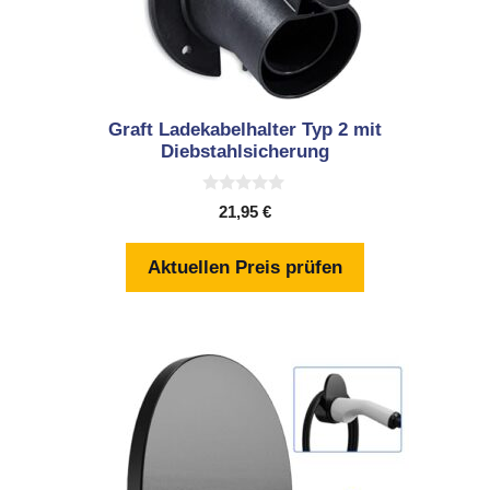
Graft Ladekabelhalter Typ 2 mit
Diebstahlsicherung
0
21,95
€
v
o
n
Aktuellen Preis prüfen
5