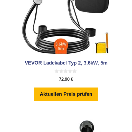
VEVOR Ladekabel Typ 2, 3,6kW, 5m
0
72,90
€
v
o
n
Aktuellen Preis prüfen
5