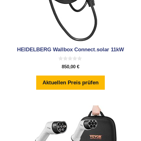
HEIDELBERG Wallbox Connect.solar 11kW
0
850,00
€
v
o
n
Aktuellen Preis prüfen
5