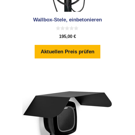
Wallbox-Stele, einbetonieren
0
195,00
€
v
o
n
Aktuellen Preis prüfen
5