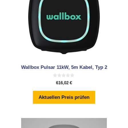
Wallbox Pulsar 11kW, 5m Kabel, Typ 2
0
616,02
€
v
o
n
Aktuellen Preis prüfen
5