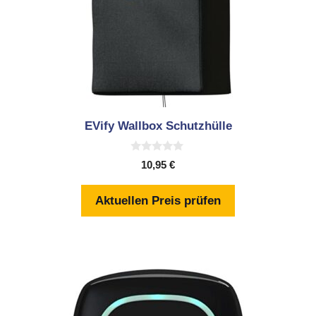
EVify Wallbox Schutzhülle
0
10,95
€
v
o
n
Aktuellen Preis prüfen
5