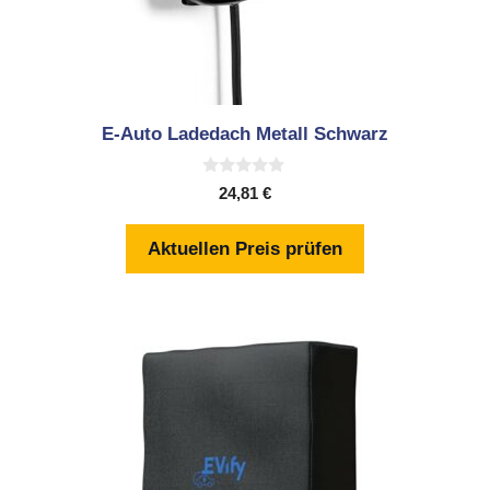
E-Auto Ladedach Metall Schwarz
0
24,81
€
v
o
n
Aktuellen Preis prüfen
5