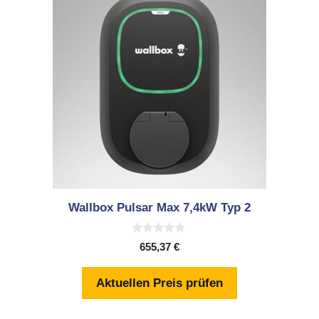
Wallbox Pulsar Max 7,4kW Typ 2
0
655,37
€
v
o
n
Aktuellen Preis prüfen
5