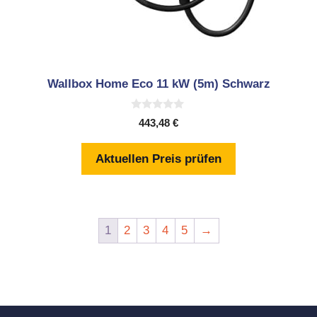
Wallbox Home Eco 11 kW (5m) Schwarz
0
443,48
€
v
o
n
Aktuellen Preis prüfen
5
1
2
3
4
5
→