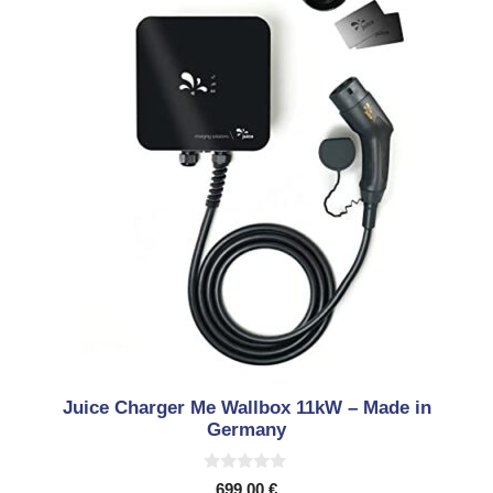
Juice Charger Me Wallbox 11kW – Made in
Germany
0
699,00
€