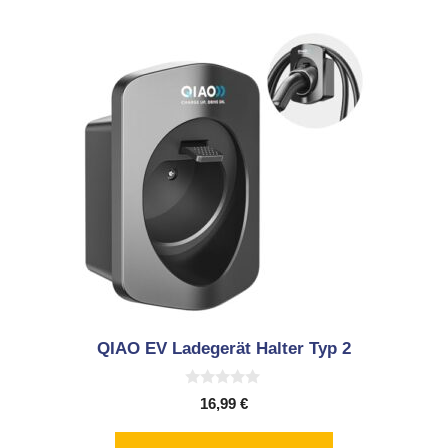
QIAO EV Ladegerät Halter Typ 2
0
16,99
€
v
o
n