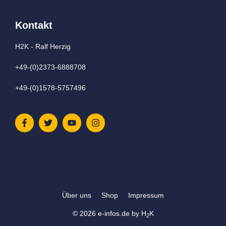
Kontakt
H2K - Ralf Herzig
+49-(0)2373-6888708
+49-(0)1578-5757496
Über uns
Shop
Impressum
© 2026
e-infos.de
by
H
K
2