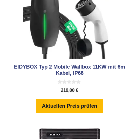
EIDYBOX Typ 2 Mobile Wallbox 11KW mit 6m
Kabel, IP66
0
219,00
€
v
o
n
Aktuellen Preis prüfen
5