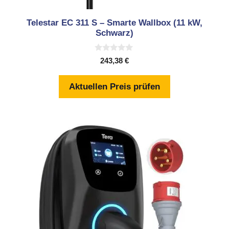
Telestar EC 311 S – Smarte Wallbox (11 kW,
Schwarz)
0
243,38
€
v
o
n
Aktuellen Preis prüfen
5