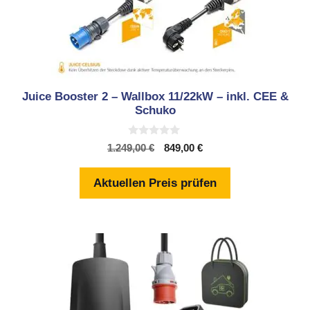
Juice Booster 2 – Wallbox 11/22kW – inkl. CEE &
Schuko
0
Ursprünglicher
Aktueller
1.249,00
€
849,00
€
v
Preis
Preis
o
n
war:
ist:
Aktuellen Preis prüfen
5
1.249,00 €
849,00 €.