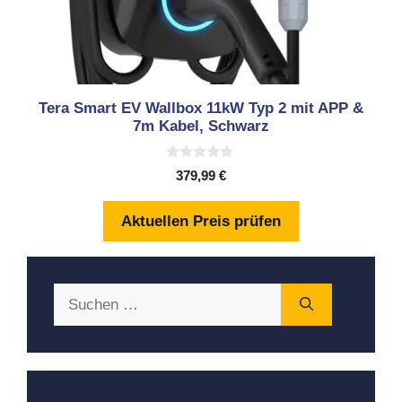
Tera Smart EV Wallbox 11kW Typ 2 mit APP &
7m Kabel, Schwarz
0
379,99
€
v
o
n
Aktuellen Preis prüfen
5
Suchen
nach: