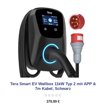
Tera Smart EV Wallbox 11kW Typ 2 mit APP &
7m Kabel, Schwarz
0
379,99
€
v