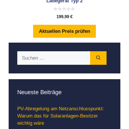
Ladegerät Typ 2
0
199,99
€
v
o
n
Aktuellen Preis prüfen
5
Suchen
nach:
Neueste Beiträge
PV-Abregelung am Netzanschlusspunkt:
Warum das für Solaranlagen-Besitzer
wichtig wäre