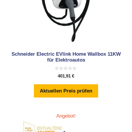
Schneider Electric EVlink Home Wallbox 11KW
für Elektroautos
0
401,91
€
v
o
n
Aktuellen Preis prüfen
5
Angebot!