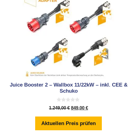
Juice Booster 2 – Wallbox 11/22kW – inkl. CEE &
Schuko
0
Ursprünglicher
Aktueller
1.249,00
€
849,00
€
v
Preis
Preis
o
n
war:
ist:
Aktuellen Preis prüfen
5
1.249,00 €
849,00 €.