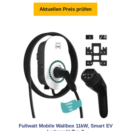
o
n
Aktuellen Preis prüfen
5
Fullwatt Mobile Wallbox 11kW, Smart EV