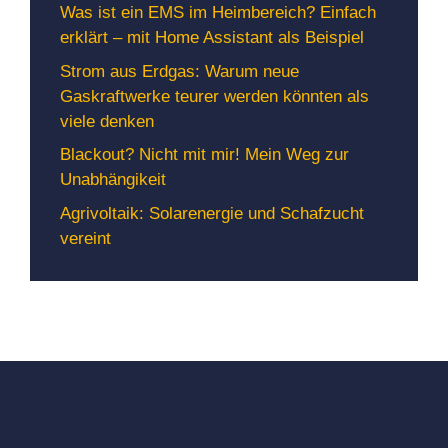
Was ist ein EMS im Heimbereich? Einfach
erklärt – mit Home Assistant als Beispiel
Strom aus Erdgas: Warum neue
Gaskraftwerke teurer werden könnten als
viele denken
Blackout? Nicht mit mir! Mein Weg zur
Unabhängikeit
Agrivoltaik: Solarenergie und Schafzucht
vereint